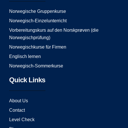
o
g
b
o
r
e
Norwegische Gruppenkurse
k
a
Norwegisch-Einzelunterricht
m
Vorbereitungskurs auf den Norskprøven (die
Norwegischprüfung)
Norwegischkurse für Firmen
Englisch lernen
Norwegisch-Sommerkurse
Quick Links
About Us
Contact
Level Check