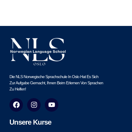
Die NLS Norwegische Sprachschule In Oslo Hat Es Sich
Zur Aufgabe Gemacht, Ihnen Beim Erlernen Von Sprachen
Zu Helfen!
F
I
Y
a
n
o
c
s
u
e
t
t
Unsere Kurse
b
a
u