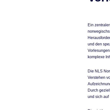
Ein zentrale
norwegischsp
Herausforde
und den spez
Vorlesungen 
komplexe Inh
Die NLS Norw
Verstehen vo
Aufzeichnun
Durch geziel
und sich auf