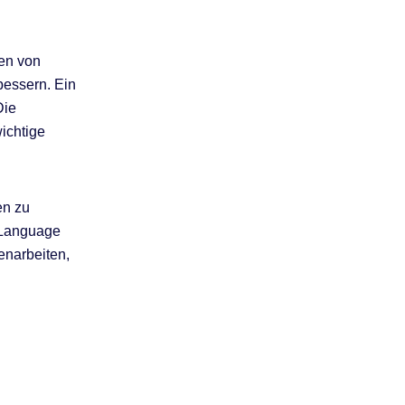
en von
bessern. Ein
Die
ichtige
en zu
 Language
enarbeiten,