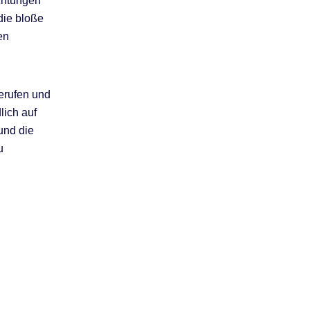
chtungen
die bloße
en
Berufen und
lich auf
und die
u