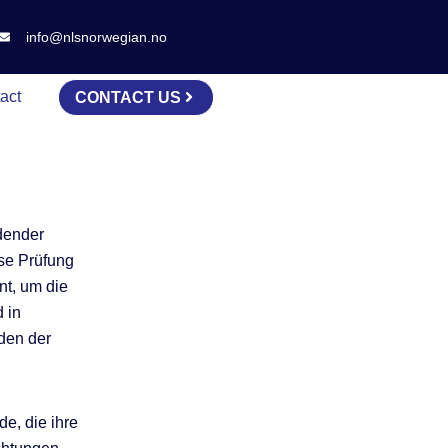
info@nlsnorwegian.no
act
CONTACT US
dender
ese Prüfung
nt, um die
 in
den der
e, die ihre