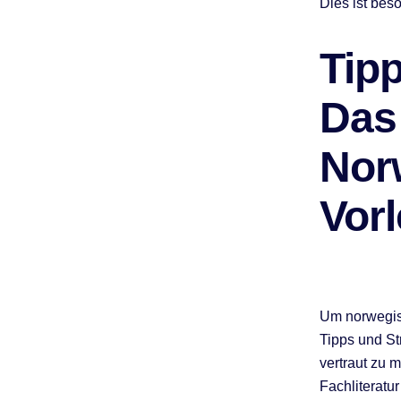
Dies ist bes
Tipp
Das
Nor
Vor
Um norwegisc
Tipps und St
vertraut zu
Fachliteratu