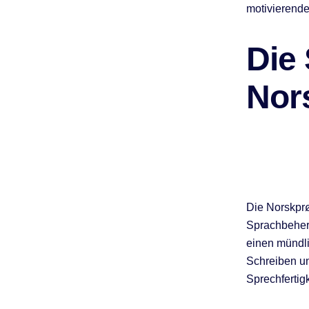
motivierende
Die 
Nor
Die Norskprø
Sprachbeherr
einen mündli
Schreiben un
Sprechfertig