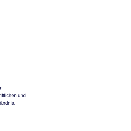
r
ftlichen und
tändnis,