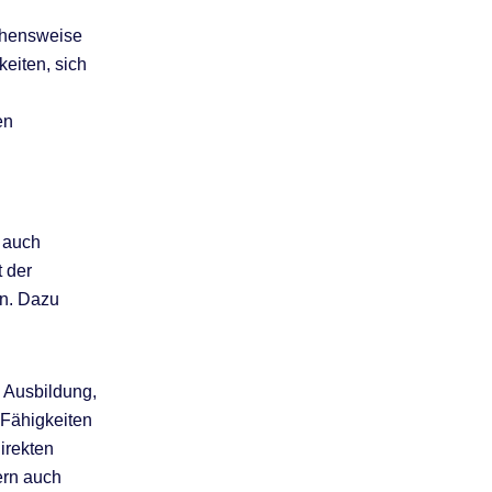
gehensweise
keiten, sich
en
n auch
t der
en. Dazu
 Ausbildung,
 Fähigkeiten
irekten
ern auch