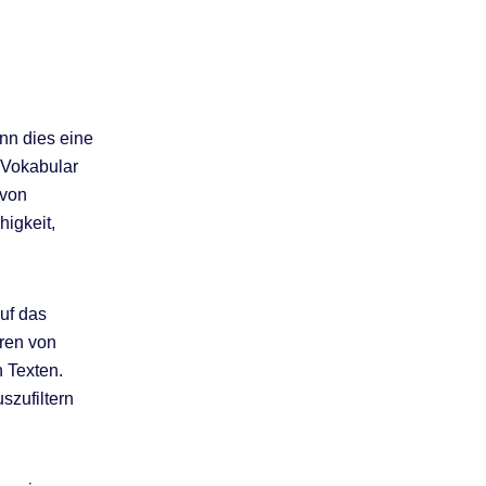
nn dies eine
 Vokabular
 von
higkeit,
uf das
ren von
 Texten.
szufiltern