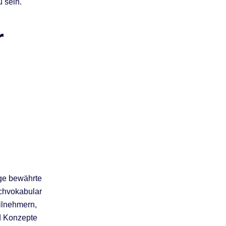
 sein.
r
ige bewährte
achvokabular
ilnehmern,
nd Konzepte