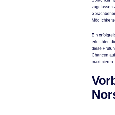
Sprachkennt
f
zugelassen z
Sprachbeherr
Möglichkeit
Ein erfolgre
erleichtert d
diese Prüfun
Chancen auf 
maximieren.
Vorb
Nor