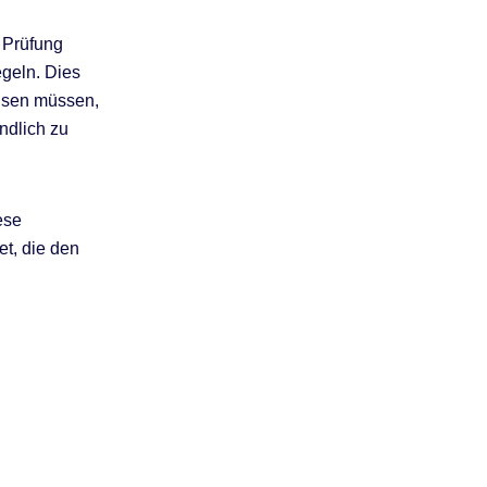
 Prüfung
egeln. Dies
eisen müssen,
ändlich zu
ese
t, die den