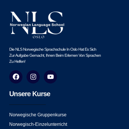
Die NLS Norwegische Sprachschule In Oslo Hat Es Sich
Zur Aufgabe Gemacht, Ihnen Beim Erlernen Von Sprachen
Zu Helfen!
F
I
Y
a
n
o
c
s
u
e
t
t
Unsere Kurse
b
a
u
o
g
b
o
r
e
Norwegische Gruppenkurse
k
a
Norwegisch-Einzelunterricht
m