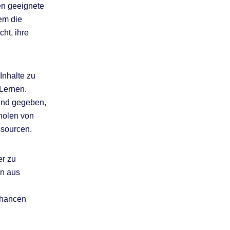
en geeignete
rem die
ht, ihre
Inhalte zu
 Lernen.
and gegeben,
rholen von
ssourcen.
er zu
on aus
schancen