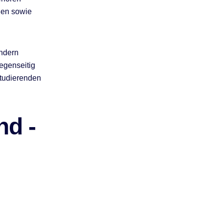
ien sowie
ondern
egenseitig
Studierenden
nd -