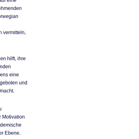
auf eine
lnehmenden
orwegian
 vermitteln,
n hilft, ihre
enden
gens eine
Angeboten und
 macht.
u
r Motivation
kademische
er Ebene.