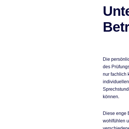
Unt
Bet
Die persönli
des Prüfungs
nur fachlich
individuelle
Sprechstunde
können.
Diese enge B
wohlfühlen u
verschieden