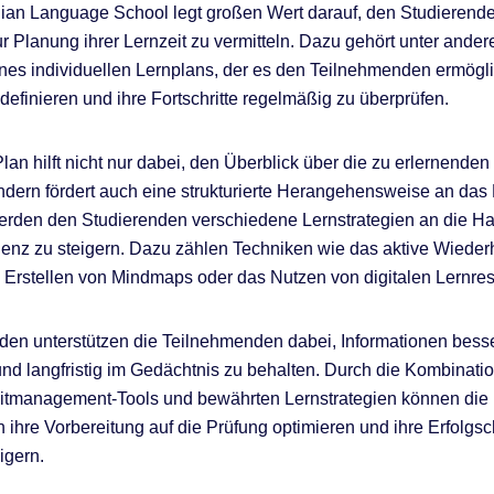
an Language School legt großen Wert darauf, den Studierend
ur Planung ihrer Lernzeit zu vermitteln. Dazu gehört unter ande
ines individuellen Lernplans, der es den Teilnehmenden ermöglic
 definieren und ihre Fortschritte regelmäßig zu überprüfen.
lan hilft nicht nur dabei, den Überblick über die zu erlernenden 
ndern fördert auch eine strukturierte Herangehensweise an das
erden den Studierenden verschiedene Lernstrategien an die H
zienz zu steigern. Dazu zählen Techniken wie das aktive Wiede
s Erstellen von Mindmaps oder das Nutzen von digitalen Lernre
en unterstützen die Teilnehmenden dabei, Informationen bess
und langfristig im Gedächtnis zu behalten. Durch die Kombinati
eitmanagement-Tools und bewährten Lernstrategien können die
 ihre Vorbereitung auf die Prüfung optimieren und ihre Erfolg
igern.