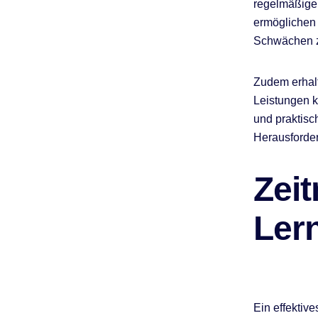
regelmäßige 
ermöglichen 
Schwächen z
Zudem erhalt
Leistungen k
und praktisc
Herausforder
Zei
Ler
Ein effektiv