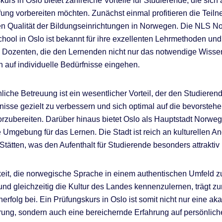
urs in Oslo bietet zahlreiche Vorteile für Studierende, die sich 
fung vorbereiten möchten. Zunächst einmal profitieren die Tei
n Qualität der Bildungseinrichtungen in Norwegen. Die NLS N
ool in Oslo ist bekannt für ihre exzellenten Lehrmethoden und
en Dozenten, die den Lernenden nicht nur das notwendige Wissen
 auf individuelle Bedürfnisse eingehen.
iche Betreuung ist ein wesentlicher Vorteil, der den Studierende
isse gezielt zu verbessern und sich optimal auf die bevorsteh
rzubereiten. Darüber hinaus bietet Oslo als Hauptstadt Norwe
e Umgebung für das Lernen. Die Stadt ist reich an kulturellen 
 Stätten, was den Aufenthalt für Studierende besonders attraktiv
eit, die norwegische Sprache in einem authentischen Umfeld z
 und gleichzeitig die Kultur des Landes kennenzulernen, trägt zu
erfolg bei. Ein Prüfungskurs in Oslo ist somit nicht nur eine a
ung, sondern auch eine bereichernde Erfahrung auf persönlich