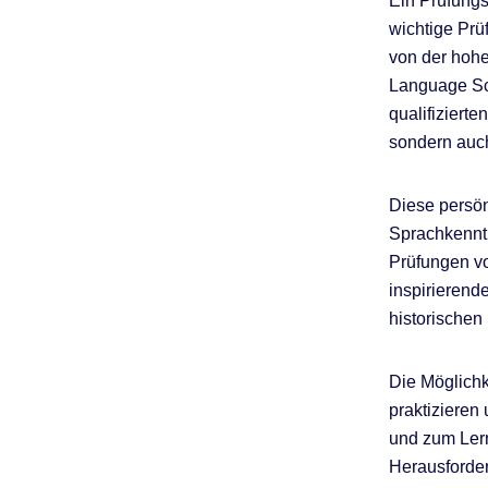
Ein Prüfungsk
wichtige Prü
von der hohe
Language Sch
qualifiziert
sondern auch
Diese persönl
Sprachkenntn
Prüfungen vo
inspirierend
historischen
Die Möglichk
praktizieren
und zum Lern
Herausforder