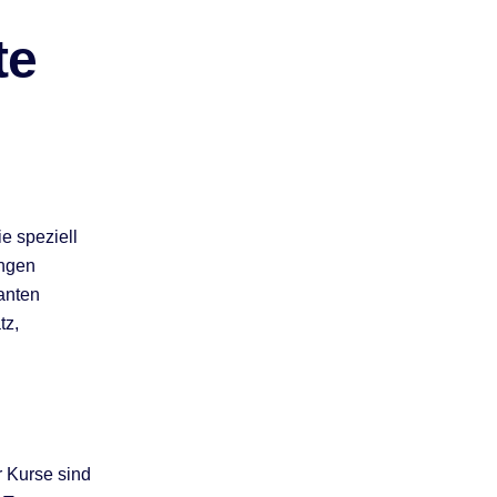
te
e speziell
ungen
anten
tz,
r Kurse sind