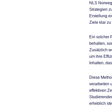
NLS Norwegi
Strategien z
Erstellung e
Ziele klar zu
Ein solcher P
behalten, so
Zusätzlich w
um ihre Effi
Inhalten, da
Diese Method
verarbeiten 
effektiven Z
Studierenden
erheblich ste