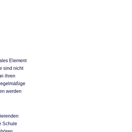
rales Element
 sind nicht
ei ihren
 regelmäßige
hen werden
dierenden
ie Schule
ehören