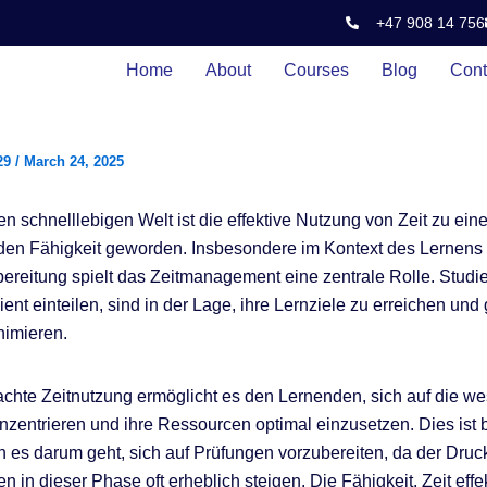
+47 908 14 756
Home
About
Courses
Blog
Cont
29
/
March 24, 2025
en schnelllebigen Welt ist die effektive Nutzung von Zeit zu eine
den Fähigkeit geworden. Insbesondere im Kontext des Lernens
ereitung spielt das Zeitmanagement eine zentrale Rolle. Studi
izient einteilen, sind in der Lage, ihre Lernziele zu erreichen und 
nimieren.
chte Zeitnutzung ermöglicht es den Lernenden, sich auf die we
onzentrieren und ihre Ressourcen optimal einzusetzen. Dies ist
n es darum geht, sich auf Prüfungen vorzubereiten, da der Druc
 in dieser Phase oft erheblich steigen. Die Fähigkeit, Zeit effe