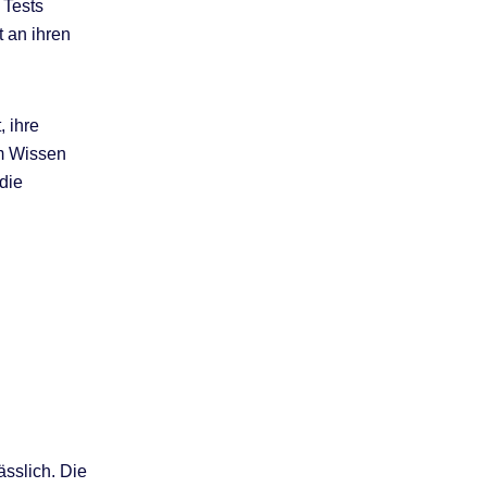
 Tests
t an ihren
, ihre
em Wissen
die
ässlich. Die