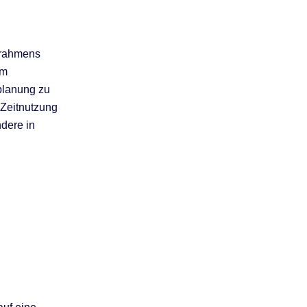
trahmens
em
planung zu
 Zeitnutzung
dere in