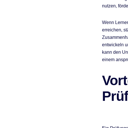
nutzen, förde
Wenn Lernend
erreichen, st
Zusammenhang
entwickeln u
kann den Unt
einem anspr
Vort
Prü