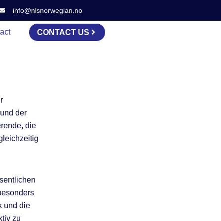
info@nlsnorwegian.no
act
CONTACT US
r
 und der
erende, die
gleichzeitig
sentlichen
 besonders
k und die
ktiv zu