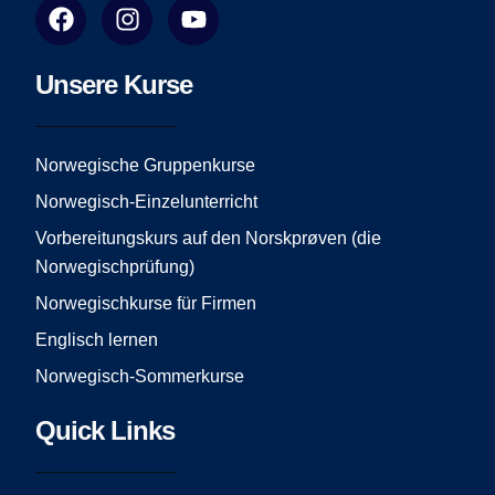
F
I
Y
a
n
o
c
s
u
e
t
t
Unsere Kurse
b
a
u
o
g
b
o
r
e
Norwegische Gruppenkurse
k
a
Norwegisch-Einzelunterricht
m
Vorbereitungskurs auf den Norskprøven (die
Norwegischprüfung)
Norwegischkurse für Firmen
Englisch lernen
Norwegisch-Sommerkurse
Quick Links