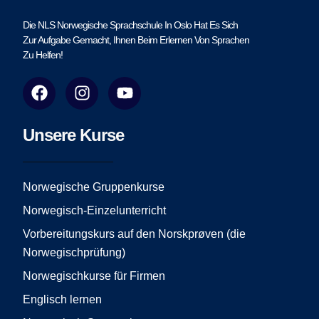
Die NLS Norwegische Sprachschule In Oslo Hat Es Sich
Zur Aufgabe Gemacht, Ihnen Beim Erlernen Von Sprachen
Zu Helfen!
F
I
Y
a
n
o
c
s
u
e
t
t
Unsere Kurse
b
a
u
o
g
b
o
r
e
Norwegische Gruppenkurse
k
a
Norwegisch-Einzelunterricht
m
Vorbereitungskurs auf den Norskprøven (die
Norwegischprüfung)
Norwegischkurse für Firmen
Englisch lernen