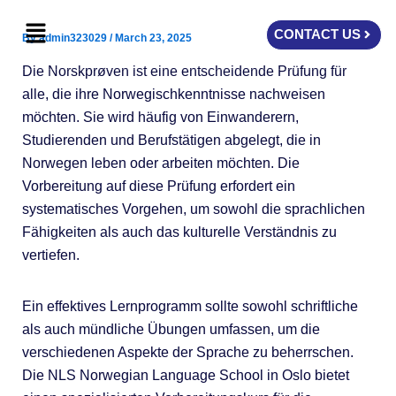
Skip
Menu
to
CONTACT US
By
admin323029
/
March 23, 2025
content
Die Norskprøven ist eine entscheidende Prüfung für
alle, die ihre Norwegischkenntnisse nachweisen
möchten. Sie wird häufig von Einwanderern,
Studierenden und Berufstätigen abgelegt, die in
Norwegen leben oder arbeiten möchten. Die
Vorbereitung auf diese Prüfung erfordert ein
systematisches Vorgehen, um sowohl die sprachlichen
Fähigkeiten als auch das kulturelle Verständnis zu
vertiefen.
Ein effektives Lernprogramm sollte sowohl schriftliche
als auch mündliche Übungen umfassen, um die
verschiedenen Aspekte der Sprache zu beherrschen.
Die NLS Norwegian Language School in Oslo bietet