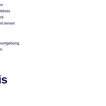
en
ktives
nd
rt lernen
ernumgebung
n.
is