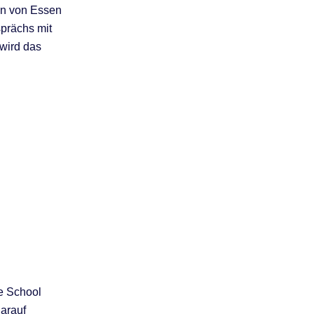
len von Essen
prächs mit
wird das
e School
arauf