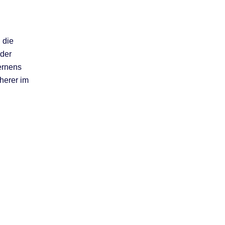
 die
oder
ernens
cherer im