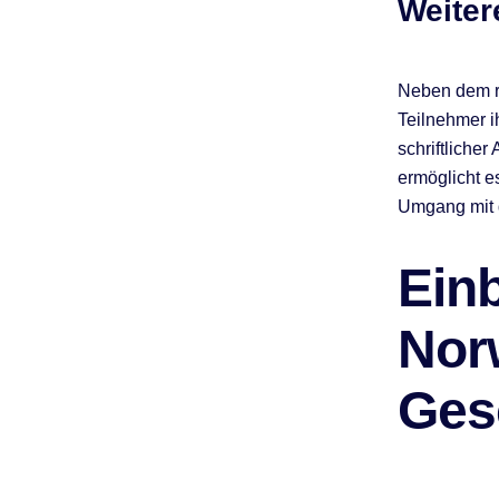
Weiter
Neben dem re
Teilnehmer i
schriftliche
ermöglicht e
Umgang mit d
Einb
Nor
Ges