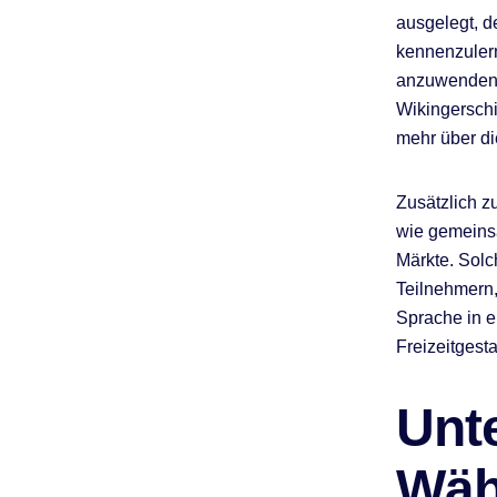
ausgelegt, d
kennenzulern
anzuwenden.
Wikingersch
mehr über di
Zusätzlich zu
wie gemeins
Märkte. Solc
Teilnehmern
Sprache in 
Freizeitgest
Unt
Wäh