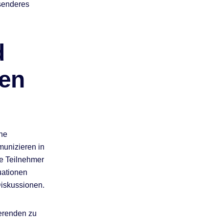
ssenderes
d
en
che
unizieren in
e Teilnehmer
uationen
iskussionen.
ierenden zu