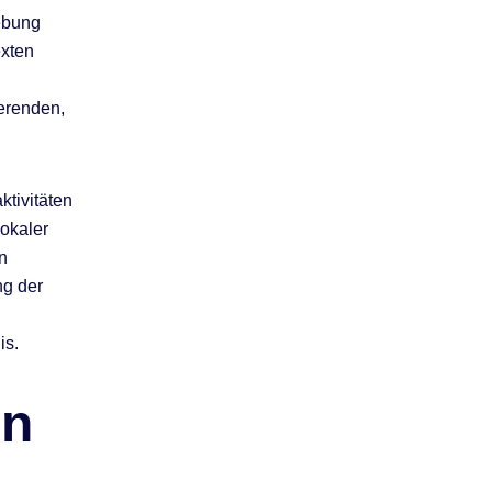
ebung
exten
erenden,
ktivitäten
okaler
n
ng der
is.
en