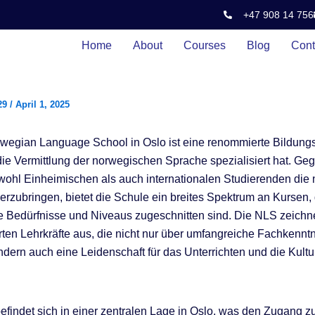
+47 908 14 756
Home
About
Courses
Blog
Cont
29
/
April 1, 2025
egian Language School in Oslo ist eine renommierte Bildungs
 die Vermittlung der norwegischen Sprache spezialisiert hat. Geg
wohl Einheimischen als auch internationalen Studierenden die
rzubringen, bietet die Schule ein breites Spektrum an Kursen, 
 Bedürfnisse und Niveaus zugeschnitten sind. Die NLS zeichne
rten Lehrkräfte aus, die nicht nur über umfangreiche Fachkennt
ndern auch eine Leidenschaft für das Unterrichten und die Kul
efindet sich in einer zentralen Lage in Oslo, was den Zugang zu