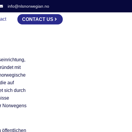
info@nlsnorwegian.no
act
CONTACT US
einrichtung,
ründet mit
 norwegische
die auf
t sich durch
nisse
tur Norwegens
 öffentlichen