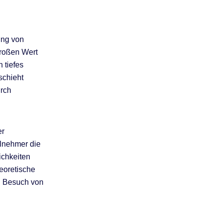
ung von
großen Wert
 tiefes
schieht
urch
er
lnehmer die
ichkeiten
heoretische
en Besuch von