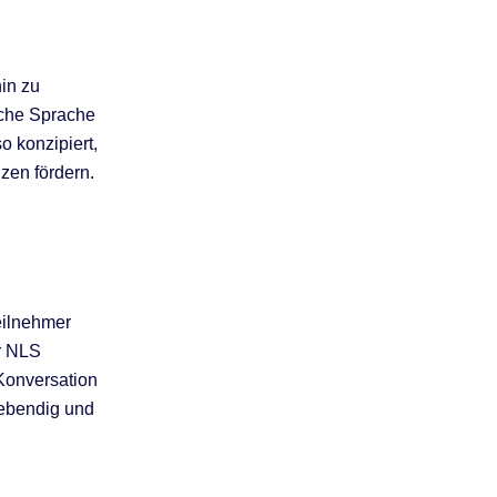
in zu
sche Sprache
o konzipiert,
zen fördern.
eilnehmer
r NLS
Konversation
lebendig und