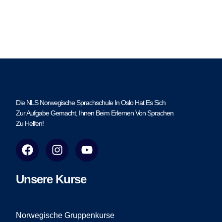
Die NLS Norwegische Sprachschule In Oslo Hat Es Sich
Zur Aufgabe Gemacht, Ihnen Beim Erlernen Von Sprachen
Zu Helfen!
F
I
Y
a
n
o
c
s
u
e
t
t
Unsere Kurse
b
a
u
o
g
b
o
r
e
Norwegische Gruppenkurse