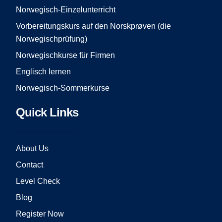
k
a
Norwegisch-Einzelunterricht
m
Vorbereitungskurs auf den Norskprøven (die
Norwegischprüfung)
Norwegischkurse für Firmen
Englisch lernen
Norwegisch-Sommerkurse
Quick Links
About Us
Contact
Level Check
Blog
Register Now