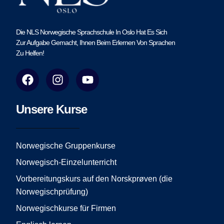
Die NLS Norwegische Sprachschule In Oslo Hat Es Sich
Zur Aufgabe Gemacht, Ihnen Beim Erlernen Von Sprachen
Zu Helfen!
F
I
Y
a
n
o
c
s
u
e
t
t
Unsere Kurse
b
a
u
o
g
b
o
r
e
Norwegische Gruppenkurse
k
a
Norwegisch-Einzelunterricht
m
Vorbereitungskurs auf den Norskprøven (die
Norwegischprüfung)
Norwegischkurse für Firmen