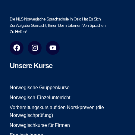
Die NLS Norwegische Sprachschule In Oslo Hat Es Sich
Zur Aufgabe Gemacht, Ihnen Beim Erlernen Von Sprachen
Zu Helfen!
F
I
Y
a
n
o
c
s
u
e
t
t
Unsere Kurse
b
a
u
o
g
b
o
r
e
Norwegische Gruppenkurse
k
a
Norwegisch-Einzelunterricht
m
Vorbereitungskurs auf den Norskprøven (die
Norwegischprüfung)
Norwegischkurse für Firmen