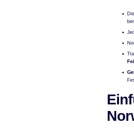
Die
be
Jed
Nor
Tra
Fei
Ge
Fes
Einf
Nor