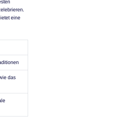
esten
elebrieren.
ietet eine
aditionen
wie das
ale