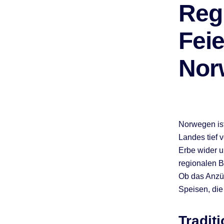
Reg
Feie
Nor
Norwegen ist
Landes tief v
Erbe wider un
regionalen B
Ob das Anzün
Speisen, die
Tradit