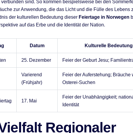
n verbunden sind. So kommen beispielsweise bei den Sommerf
Bräuche zur Anwendung, die das Licht und die Fülle des Lebens z
nis der kulturellen Bedeutung dieser
Feiertage in Norwegen
b
spektive auf das Erbe und die Identität der Nation.
ag
Datum
Kulturelle Bedeutung
ten
25. Dezember
Feier der Geburt Jesu; Familientr
Varierend
Feier der Auferstehung; Bräuche 
(Frühjahr)
Osterei-Suchen
Feier der Unabhängigkeit; nation
iertag
17. Mai
Identität
Vielfalt Regionaler