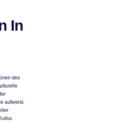
n In
ionen des
lturelle
der
e aufweist.
ller
ultur.