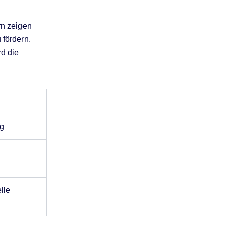
ern zeigen
 fördern.
rd die
ng
lle