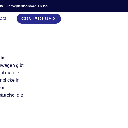
info@nlsnorwegian.no
act
CONTACT US
 in
rwegen gibt
ht nur die
nblicke in
Von
räuche
, die