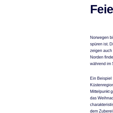
Fei
Norwegen bi
spüren ist. D
zeigen auch
Norden finde
während im S
Ein Beispiel 
Küstenregion
Mittelpunkt 
das Weihnach
charakterist
dem Zubereit