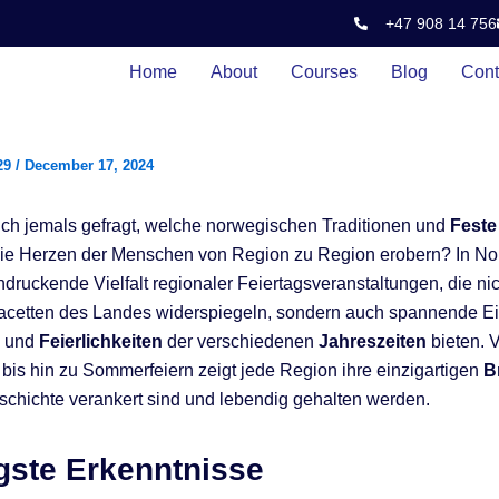
+47 908 14 756
Home
About
Courses
Blog
Cont
29
/
December 17, 2024
ch jemals gefragt, welche norwegischen Traditionen und
Feste
ie Herzen der Menschen von Region zu Region erobern? In No
ndruckende Vielfalt regionaler Feiertagsveranstaltungen, die nic
Facetten des Landes widerspiegeln, sondern auch spannende Ei
und
Feierlichkeiten
der verschiedenen
Jahreszeiten
bieten. 
 bis hin zu Sommerfeiern zeigt jede Region ihre einzigartigen
B
Geschichte verankert sind und lebendig gehalten werden.
gste Erkenntnisse