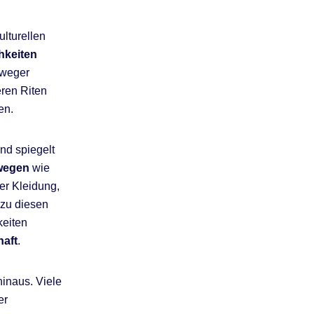
ulturellen
chkeiten
rweger
ren Riten
en.
und spiegelt
rwegen
wie
er Kleidung,
 zu diesen
keiten
aft
.
hinaus. Viele
er