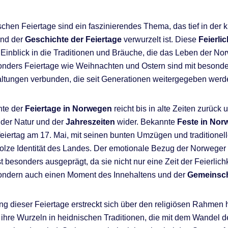
chen Feiertage sind ein faszinierendes Thema, das tief in der k
nd der
Geschichte der Feiertage
verwurzelt ist. Diese
Feierli
 Einblick in die Traditionen und Bräuche, die das Leben der No
nders Feiertage wie Weihnachten und Ostern sind mit besonde
ltungen verbunden, die seit Generationen weitergegeben werd
hte der
Feiertage in Norwegen
reicht bis in alte Zeiten zurück 
 der Natur und der
Jahreszeiten
wider. Bekannte
Feste in No
feiertag am 17. Mai, mit seinen bunten Umzügen und traditionell
tolze Identität des Landes. Der emotionale Bezug der Norweger
t besonders ausgeprägt, da sie nicht nur eine Zeit der Feierlich
sondern auch einen Moment des Innehaltens und der
Gemeinsch
g dieser Feiertage erstreckt sich über den religiösen Rahmen 
ihre Wurzeln in heidnischen Traditionen, die mit dem Wandel d