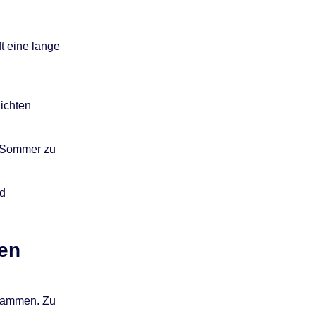
t eine lange
ichten
n Sommer zu
nd
nen
usammen. Zu