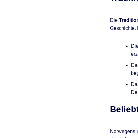
Die
Traditi
Geschichte.
Die
erz
Da
be
Das
Dek
Belieb
Norwegens