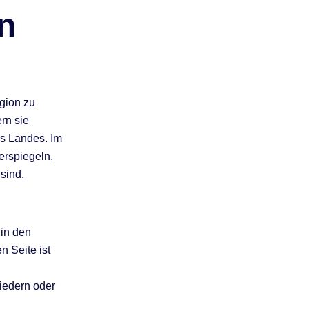
n
egion zu
ern sie
s Landes. Im
erspiegeln,
sind.
 in den
n Seite ist
iedern oder