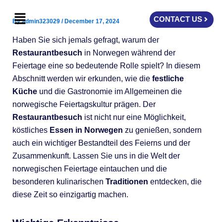
Skip
Menu
to
CONTACT US
By
admin323029
/
December 17, 2024
content
Haben Sie sich jemals gefragt, warum der
Restaurantbesuch
in Norwegen während der
Feiertage eine so bedeutende Rolle spielt? In diesem
Abschnitt werden wir erkunden, wie die
festliche
Küche
und die Gastronomie im Allgemeinen die
norwegische Feiertagskultur prägen. Der
Restaurantbesuch
ist nicht nur eine Möglichkeit,
köstliches
Essen in Norwegen
zu genießen, sondern
auch ein wichtiger Bestandteil des Feierns und der
Zusammenkunft. Lassen Sie uns in die Welt der
norwegischen Feiertage eintauchen und die
besonderen kulinarischen
Traditionen
entdecken, die
diese Zeit so einzigartig machen.