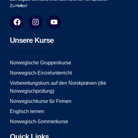
Zu Helfen!
F
I
Y
a
n
o
c
s
u
e
t
t
Unsere Kurse
b
a
u
o
g
b
o
r
e
Norwegische Gruppenkurse
k
a
Norwegisch-Einzelunterricht
m
Vorbereitungskurs auf den Norskprøven (die
Norwegischprüfung)
Norwegischkurse für Firmen
Englisch lernen
Norwegisch-Sommerkurse
Quick Links