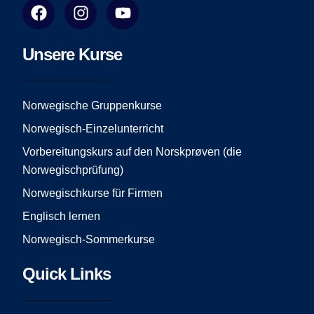
F
I
Y
a
n
o
c
s
u
e
t
t
Unsere Kurse
b
a
u
o
g
b
o
r
e
Norwegische Gruppenkurse
k
a
Norwegisch-Einzelunterricht
m
Vorbereitungskurs auf den Norskprøven (die
Norwegischprüfung)
Norwegischkurse für Firmen
Englisch lernen
Norwegisch-Sommerkurse
Quick Links