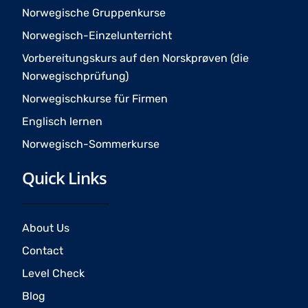
o
r
e
Norwegische Gruppenkurse
k
a
Norwegisch-Einzelunterricht
m
Vorbereitungskurs auf den Norskprøven (die
Norwegischprüfung)
Norwegischkurse für Firmen
Englisch lernen
Norwegisch-Sommerkurse
Quick Links
About Us
Contact
Level Check
Blog