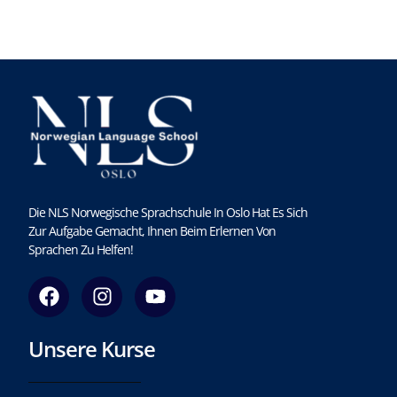
Die NLS Norwegische Sprachschule In Oslo Hat Es Sich
Zur Aufgabe Gemacht, Ihnen Beim Erlernen Von
Sprachen Zu Helfen!
F
I
Y
a
n
o
c
s
u
Unsere Kurse
e
t
t
b
a
u
o
g
b