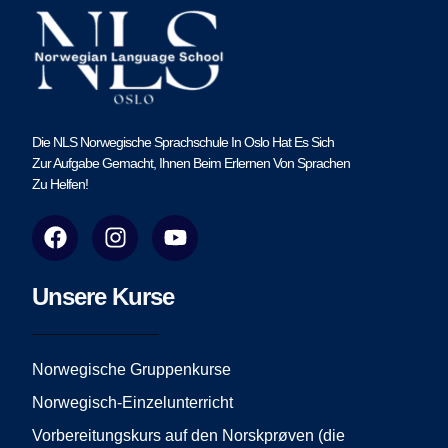
Die NLS Norwegische Sprachschule In Oslo Hat Es Sich
Zur Aufgabe Gemacht, Ihnen Beim Erlernen Von Sprachen
Zu Helfen!
F
I
Y
a
n
o
c
s
u
e
t
t
Unsere Kurse
b
a
u
o
g
b
o
r
e
Norwegische Gruppenkurse
k
a
Norwegisch-Einzelunterricht
m
Vorbereitungskurs auf den Norskprøven (die