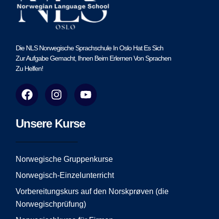
Die NLS Norwegische Sprachschule In Oslo Hat Es Sich
Zur Aufgabe Gemacht, Ihnen Beim Erlernen Von Sprachen
Zu Helfen!
F
I
Y
a
n
o
c
s
u
e
t
t
Unsere Kurse
b
a
u
o
g
b
o
r
e
Norwegische Gruppenkurse
k
a
Norwegisch-Einzelunterricht
m
Vorbereitungskurs auf den Norskprøven (die
Norwegischprüfung)