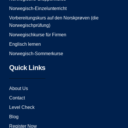
k
a
Norwegisch-Einzelunterricht
m
Vorbereitungskurs auf den Norskprøven (die
Norwegischprüfung)
Norwegischkurse für Firmen
Englisch lernen
Norwegisch-Sommerkurse
Quick Links
About Us
Contact
Level Check
Blog
Register Now