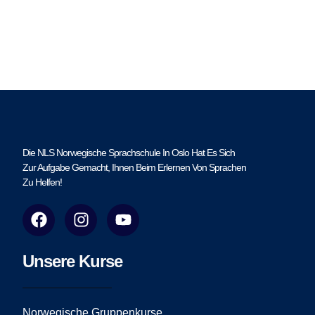
Die NLS Norwegische Sprachschule In Oslo Hat Es Sich
Zur Aufgabe Gemacht, Ihnen Beim Erlernen Von Sprachen
Zu Helfen!
F
I
Y
a
n
o
c
s
u
e
t
t
Unsere Kurse
b
a
u
o
g
b
o
r
e
Norwegische Gruppenkurse