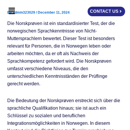
Skip
Menu
to
CONTACT US
By
admin323029
/
December 11, 2024
content
Die Norskprøven ist ein standardisierter Test, der die
norwegischen Sprachkenntnisse von Nicht-
Muttersprachlern bewertet. Dieser Test ist besonders
relevant für Personen, die in Norwegen leben oder
arbeiten möchten, da er oft als Nachweis der
Sprachkompetenz gefordert wird. Die Norskprøven
umfasst verschiedene Niveaus, die den
unterschiedlichen Kenntnisständen der Prüflinge
gerecht werden.
Die Bedeutung der Norskprøven erstreckt sich über die
sprachliche Qualifikation hinaus; sie ist auch ein
Schlüssel zu sozialen und beruflichen
Integrationsmöglichkeiten in Norwegen. In diesem