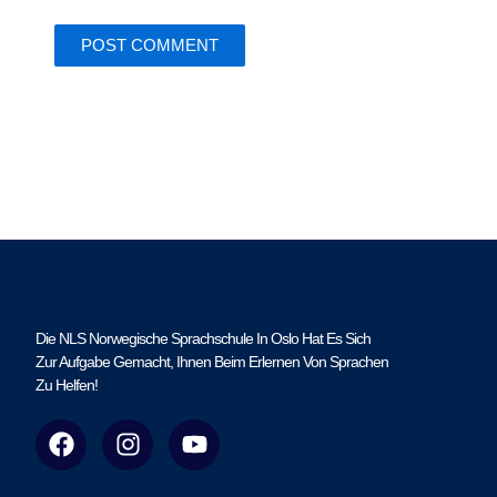
Die NLS Norwegische Sprachschule In Oslo Hat Es Sich
Zur Aufgabe Gemacht, Ihnen Beim Erlernen Von Sprachen
Zu Helfen!
F
I
Y
a
n
o
c
s
u