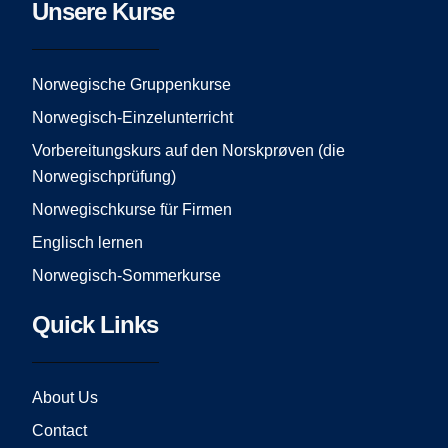
e
t
t
Unsere Kurse
b
a
u
o
g
b
o
r
e
Norwegische Gruppenkurse
k
a
Norwegisch-Einzelunterricht
m
Vorbereitungskurs auf den Norskprøven (die
Norwegischprüfung)
Norwegischkurse für Firmen
Englisch lernen
Norwegisch-Sommerkurse
Quick Links
About Us
Contact