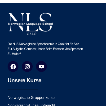
Die NLS Norwegische Sprachschule In Oslo Hat Es Sich
Zur Aufgabe Gemacht, Ihnen Beim Erlernen Von Sprachen
Zu Helfen!
F
I
Y
a
n
o
c
s
u
e
t
t
Unsere Kurse
b
a
u
o
g
b
o
r
e
Norwegische Gruppenkurse
k
a
Norwegisch-Einzelunterricht