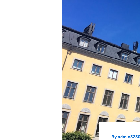
By
admin323