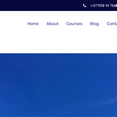
+47 908 14 756
Home
About
Courses
Blog
Cont