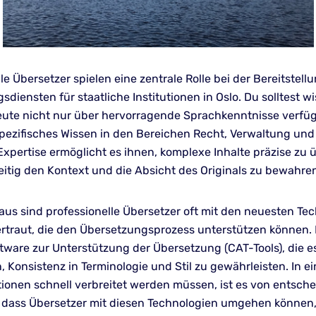
le Übersetzer spielen eine zentrale Rolle bei der Bereitstell
diensten für staatliche Institutionen in Oslo. Du solltest w
eute nicht nur über hervorragende Sprachkenntnisse verfü
pezifisches Wissen in den Bereichen Recht, Verwaltung und 
e Expertise ermöglicht es ihnen, komplexe Inhalte präzise zu
eitig den Kontext und die Absicht des Originals zu bewahre
aus sind professionelle Übersetzer oft mit den neuesten Te
ertraut, die den Übersetzungsprozess unterstützen können. 
tware zur Unterstützung der Übersetzung (CAT-Tools), die e
 Konsistenz in Terminologie und Stil zu gewährleisten. In ein
tionen schnell verbreitet werden müssen, ist es von entsch
dass Übersetzer mit diesen Technologien umgehen können