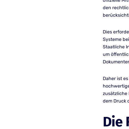
offizielle 
den rechtli
berücksicht
Dies erforde
Systeme beid
Staatliche 
um öffentli
Dokumenten
Daher ist es
hochwertige 
zusätzliche
dem Druck de
Die 