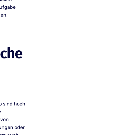
Aufgabe
gen.
iche
o sind hoch
e
 von
nungen oder