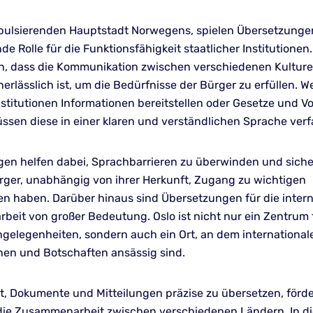
r pulsierenden Hauptstadt Norwegens, spielen Übersetzunge
e Rolle für die Funktionsfähigkeit staatlicher Institutionen
len, dass die Kommunikation zwischen verschiedenen Kultur
erlässlich ist, um die Bedürfnisse der Bürger zu erfüllen. 
nstitutionen Informationen bereitstellen oder Gesetze und V
ssen diese in einer klaren und verständlichen Sprache verfa
en helfen dabei, Sprachbarrieren zu überwinden und sicher
ürger, unabhängig von ihrer Herkunft, Zugang zu wichtigen
en haben. Darüber hinaus sind Übersetzungen für die intern
eit von großer Bedeutung. Oslo ist nicht nur ein Zentrum 
ngelegenheiten, sondern auch ein Ort, an dem international
nen und Botschaften ansässig sind.
it, Dokumente und Mitteilungen präzise zu übersetzen, förd
die Zusammenarbeit zwischen verschiedenen Ländern. In d