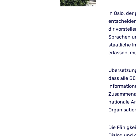
In Oslo, de
entscheidend
dir vorstel
Sprachen un
staatliche I
erlassen, mü
Übersetzung
dass alle B
Information
Zusammenarb
nationale A
Organisatio
Die Fähigke
Dialog und 