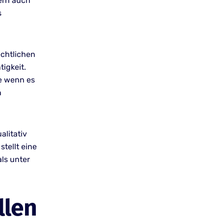
dern auch
s
echtlichen
tigkeit.
re wenn es
n
alitativ
tellt eine
ls unter
llen