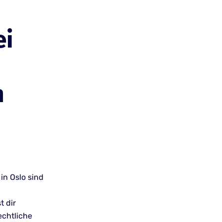
ei
n
in Oslo sind
t dir
echtliche