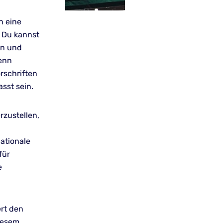
n eine
. Du kannst
en und
Wenn
orschriften
sst sein.
zustellen,
ationale
für
e
ert den
iesem