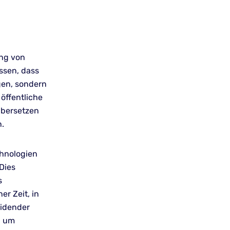
ung von
issen, dass
gen, sondern
öffentliche
 übersetzen
n.
chnologien
Dies
s
er Zeit, in
eidender
, um