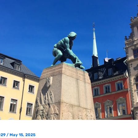
029
/
May 15, 2025