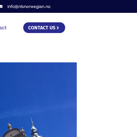
info@nlsnorwegian.no
act
CONTACT US