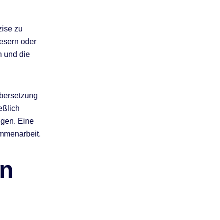
zise zu
lesern oder
n und die
Übersetzung
eßlich
igen. Eine
ammenarbeit.
en