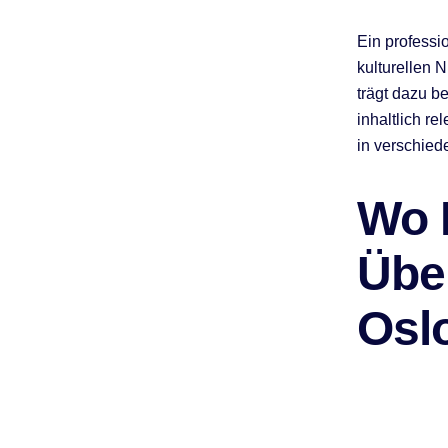
Ein professi
kulturellen 
trägt dazu be
inhaltlich r
in verschied
Wo F
Über
Osl