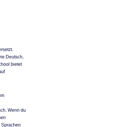
rsetzt.
ie Deutsch,
hool bietet
auf
kum
sch. Wenn du
nen
se Sprachen