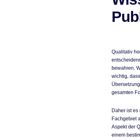
Pub
Qualitativ h
entscheidend
bewahren. We
wichtig, das
Übersetzungs
gesamten For
Daher ist es
Fachgebiet a
Aspekt der Qu
einem bestim