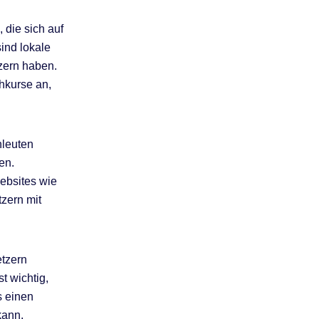
 die sich auf
sind lokale
tzern haben.
hkurse an,
hleuten
en.
ebsites wie
zern mit
etzern
t wichtig,
s einen
kann.