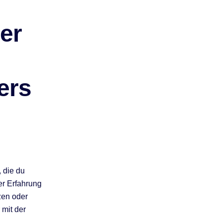
er
ers
 die du
ter Erfahrung
zen oder
 mit der