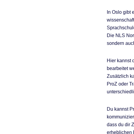
In Oslo gibt 
wissenschaft
Sprachschule
Die NLS Norw
sondern auc
Hier kannst 
bearbeitet w
Zusätzlich k
ProZ oder Tr
unterschiedl
Du kannst Pr
kommuniziere
dass du dir 
erheblichen E