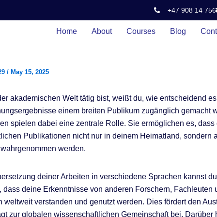
+47 908 14 756
Home
About
Courses
Blog
Cont
29
/
May 15, 2025
er akademischen Welt tätig bist, weißt du, wie entscheidend es 
hungsergebnisse einem breiten Publikum zugänglich gemacht 
n spielen dabei eine zentrale Rolle. Sie ermöglichen es, dass
lichen Publikationen nicht nur in deinem Heimatland, sondern 
al wahrgenommen werden.
ersetzung deiner Arbeiten in verschiedene Sprachen kannst du
n, dass deine Erkenntnisse von anderen Forschern, Fachleuten 
en weltweit verstanden und genutzt werden. Dies fördert den Au
ägt zur globalen wissenschaftlichen Gemeinschaft bei. Darüber h