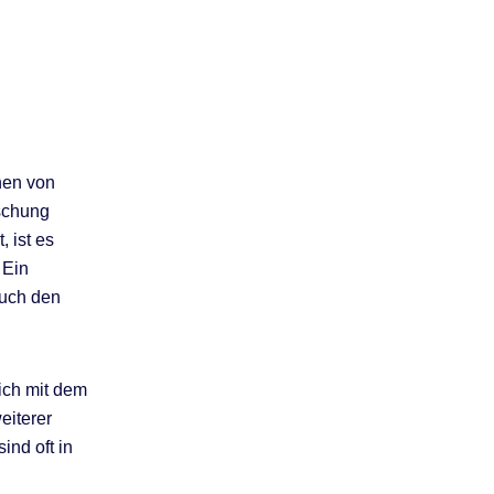
nen von
rschung
 ist es
 Ein
auch den
ich mit dem
eiterer
ind oft in