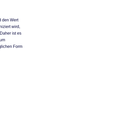
d den Wert
ziert wird,
Daher ist es
 um
öglichen Form