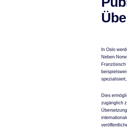
Publ
Übe
In Oslo werd
Neben Norwe
Französisch 
beispielswei
spezialisier
Dies ermögli
zugänglich z
Übersetzung
internationa
veröffentlic