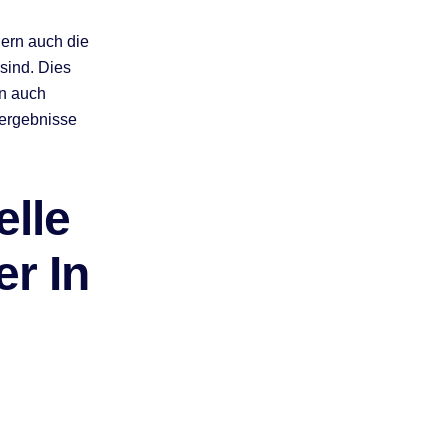
dern auch die
 sind. Dies
rn auch
sergebnisse
elle
r In