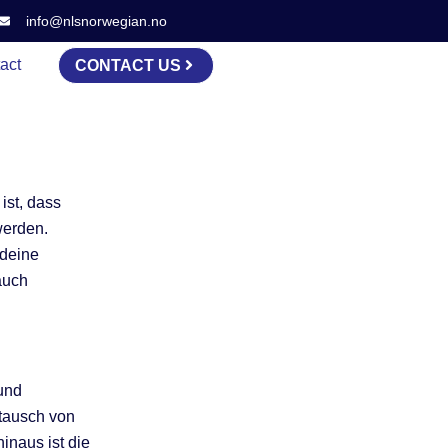
info@nlsnorwegian.no
act
CONTACT US
ist, dass
werden.
 deine
auch
und
stausch von
inaus ist die