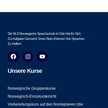
Die NLS Norwegische Sprachschule In Oslo Hat Es Sich
Zur Aufgabe Gemacht, Ihnen Beim Erlernen Von Sprachen
Zu Helfen!
F
I
Y
a
n
o
c
s
u
e
t
t
Unsere Kurse
b
a
u
o
g
b
o
r
e
Norwegische Gruppenkurse
k
a
Norwegisch-Einzelunterricht
m
Vorbereitungskurs auf den Norskprøven (die