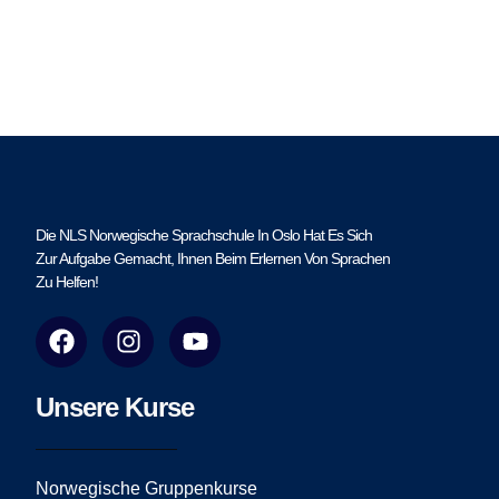
Die NLS Norwegische Sprachschule In Oslo Hat Es Sich
Zur Aufgabe Gemacht, Ihnen Beim Erlernen Von Sprachen
Zu Helfen!
F
I
Y
a
n
o
c
s
u
e
t
t
Unsere Kurse
b
a
u
o
g
b
o
r
e
Norwegische Gruppenkurse