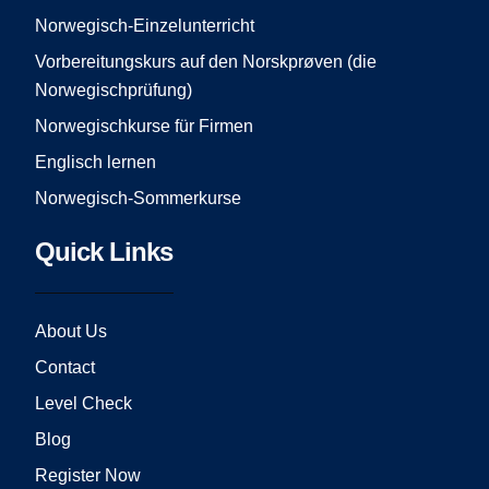
k
a
Norwegisch-Einzelunterricht
m
Vorbereitungskurs auf den Norskprøven (die
Norwegischprüfung)
Norwegischkurse für Firmen
Englisch lernen
Norwegisch-Sommerkurse
Quick Links
About Us
Contact
Level Check
Blog
Register Now