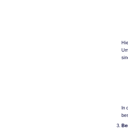
Hie
Ums
sin
In 
bes
Be