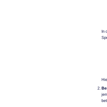
In 
Spr
Hie
Be
jem
bet