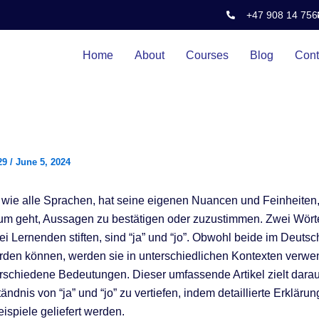
+47 908 14 756
Home
About
Courses
Blog
Cont
29
/
June 5, 2024
wie alle Sprachen, hat seine eigenen Nuancen und Feinheiten
m geht, Aussagen zu bestätigen oder zuzustimmen. Zwei Wörter
i Lernenden stiften, sind “ja” und “jo”. Obwohl beide im Deutsch
rden können, werden sie in unterschiedlichen Kontexten verwe
erschiedene Bedeutungen. Dieser umfassende Artikel zielt darau
tändnis von “ja” und “jo” zu vertiefen, indem detaillierte Erkläru
ispiele geliefert werden.