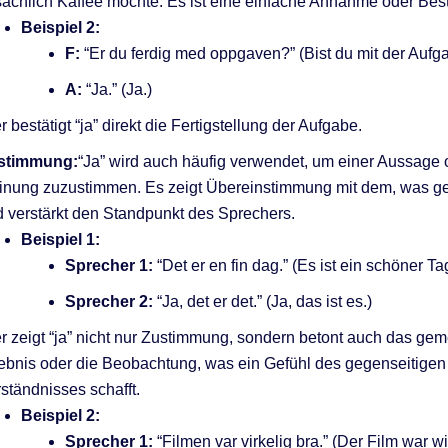
sächlich Kaffee möchte. Es ist eine einfache Annahme oder Bes
Beispiel 2:
F:
“Er du ferdig med oppgaven?” (Bist du mit der Aufga
A:
“Ja.” (Ja.)
r bestätigt “ja” direkt die Fertigstellung der Aufgabe.
stimmung:
“Ja” wird auch häufig verwendet, um einer Aussage 
inung zuzustimmen. Es zeigt Übereinstimmung mit dem, was g
 verstärkt den Standpunkt des Sprechers.
Beispiel 1:
Sprecher 1:
“Det er en fin dag.” (Es ist ein schöner Ta
Sprecher 2:
“Ja, det er det.” (Ja, das ist es.)
r zeigt “ja” nicht nur Zustimmung, sondern betont auch das g
ebnis oder die Beobachtung, was ein Gefühl des gegenseitigen
ständnisses schafft.
Beispiel 2:
Sprecher 1:
“Filmen var virkelig bra.” (Der Film war wir