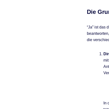
Die Gru
“Ja” ist das 
beantworten
die verschi
Di
mit
Ant
Ve
In 