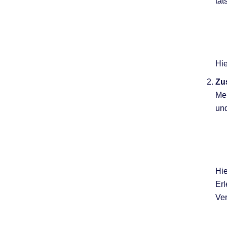
tat
Hie
Zu
Me
und
Hie
Erl
Ver