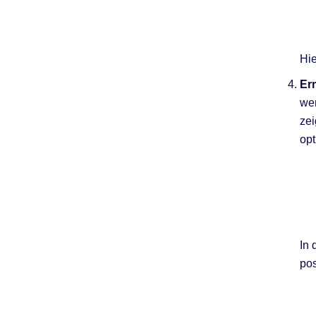
Hie
Er
wer
zei
opt
In 
pos