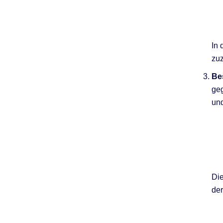
In 
zu
Be
geg
und
Die
der