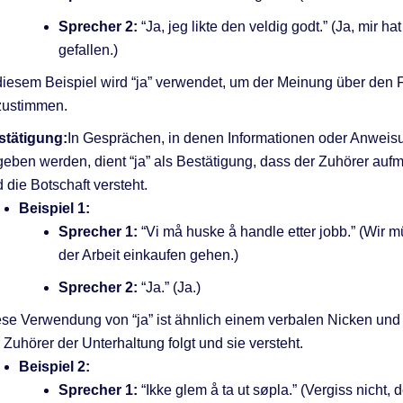
Sprecher 2:
“Ja, jeg likte den veldig godt.” (Ja, mir hat
gefallen.)
diesem Beispiel wird “ja” verwendet, um der Meinung über den 
zustimmen.
stätigung:
In Gesprächen, in denen Informationen oder Anwei
eben werden, dient “ja” als Bestätigung, dass der Zuhörer auf
 die Botschaft versteht.
Beispiel 1:
Sprecher 1:
“Vi må huske å handle etter jobb.” (Wir 
der Arbeit einkaufen gehen.)
Sprecher 2:
“Ja.” (Ja.)
se Verwendung von “ja” ist ähnlich einem verbalen Nicken und 
 Zuhörer der Unterhaltung folgt und sie versteht.
Beispiel 2:
Sprecher 1:
“Ikke glem å ta ut søpla.” (Vergiss nicht, 