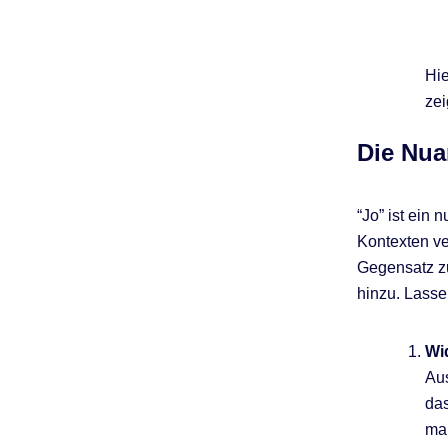
Hie
zei
Die Nua
“Jo” ist ein
Kontexten ve
Gegensatz zu
hinzu. Lass
Wi
Aus
das
man