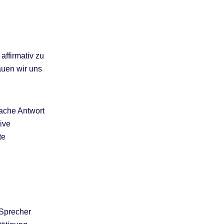
affirmativ zu
auen wir uns
fache Antwort
tive
te
 Sprecher