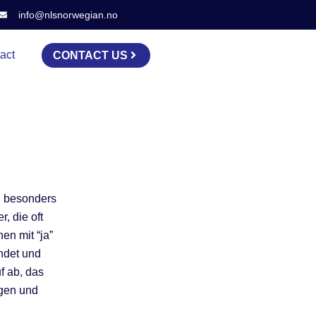
info@nlsnorwegian.no
act
CONTACT US
, besonders
, die oft
en mit “ja”
ndet und
f ab, das
ngen und