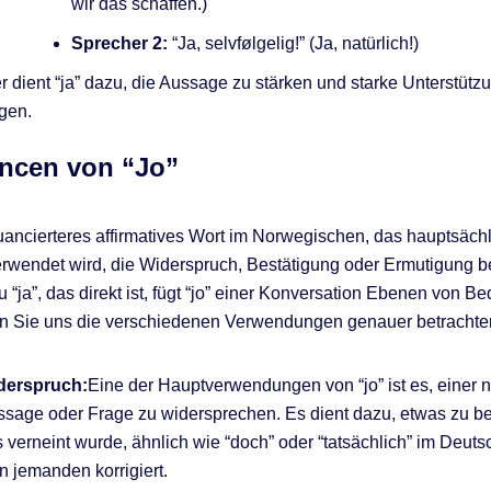
wir das schaffen.)
Sprecher 2:
“Ja, selvfølgelig!” (Ja, natürlich!)
r dient “ja” dazu, die Aussage zu stärken und starke Unterstütz
gen.
ncen von “Jo”
 nuancierteres affirmatives Wort im Norwegischen, das hauptsächl
rwendet wird, die Widerspruch, Bestätigung oder Ermutigung be
 “ja”, das direkt ist, fügt “jo” einer Konversation Ebenen von B
en Sie uns die verschiedenen Verwendungen genauer betrachte
derspruch:
Eine der Hauptverwendungen von “jo” ist es, einer 
sage oder Frage zu widersprechen. Es dient dazu, etwas zu be
 verneint wurde, ähnlich wie “doch” oder “tatsächlich” im Deut
 jemanden korrigiert.