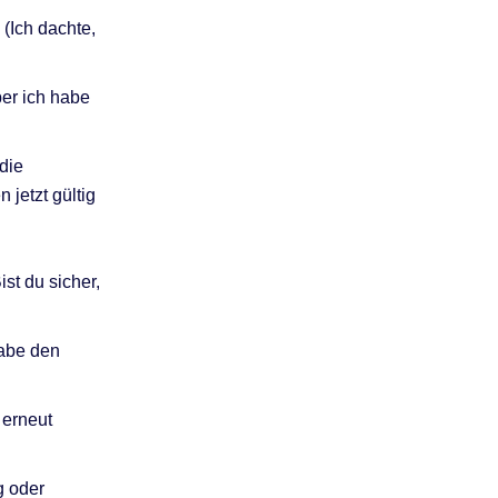
(Ich dachte,
ber ich habe
die
jetzt gültig
ist du sicher,
habe den
 erneut
g oder