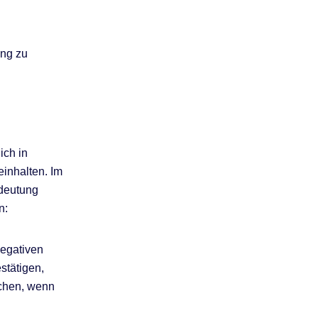
ung zu
ich in
inhalten. Im
edeutung
n:
negativen
stätigen,
schen, wenn