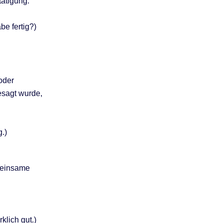
tätigung.
be fertig?)
oder
esagt wurde,
g.)
emeinsame
klich gut.)