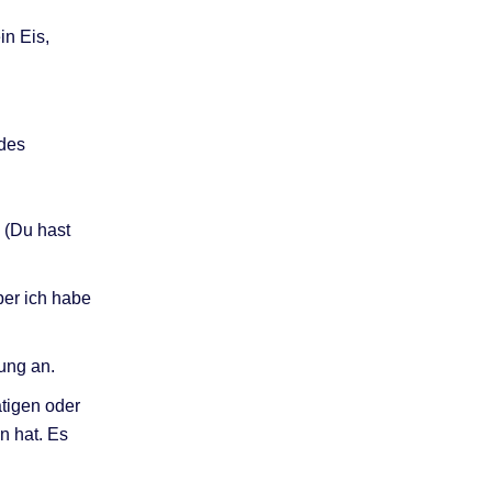
in Eis,
 des
 (Du hast
er ich habe
rung an.
tigen oder
n hat. Es