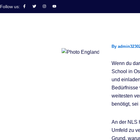
Skip
F
T
I
Y
Follow us:
a
w
n
o
to
c
i
s
u
e
t
t
t
b
t
a
u
content
o
e
g
b
o
r
r
e
k
a
-
m
f
By
admin3230
Wenn du dar
School in Os
und einlade
Bedürfnisse 
weitesten ve
benötigt, sei
An der NLS h
Umfeld zu ve
Grund, warum