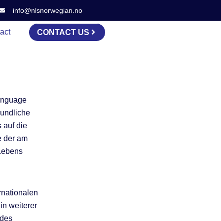
info@nlsnorwegian.no
act
CONTACT US
Language
eundliche
 auf die
e der am
 Lebens
rnationalen
in weiterer
 des