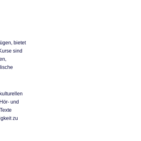
ügen, bietet
Kurse sind
en,
lische
kulturellen
 Hör- und
 Texte
igkeit zu