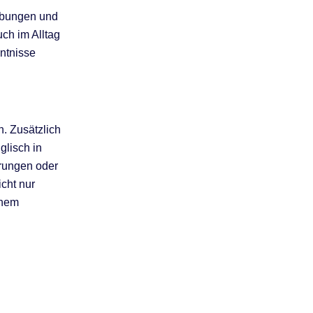
 Übungen und
ch im Alltag
ntnisse
. Zusätzlich
glisch in
rungen oder
icht nur
inem