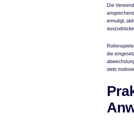
Die Verwendu
ansprechend.
ermutigt, ak
auszudrücke
Rollenspiele
die eingeset
abwechslungs
stets motivier
Pra
Anw