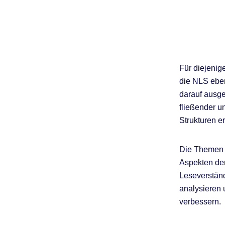
Für diejenig
die NLS eben
darauf ausgel
fließender u
Strukturen e
Die Themen s
Aspekten der
Leseverständ
analysieren 
verbessern.