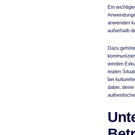
Ein wichtige
Anwendungen.
anwenden kan
außerhalb d
Dazu gehöre
kommunizier
werden Exkur
realen Situ
bei kulturel
dabei, deine
authentische
Unt
Bet