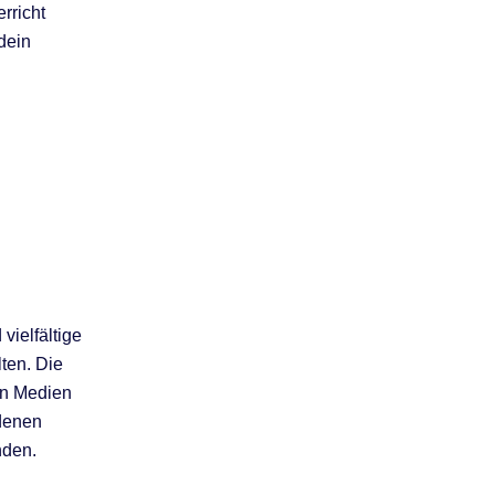
rricht
dein
ielfältige
lten. Die
en Medien
edenen
nden.