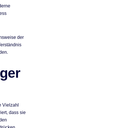
oderne
zess
ensweise der
Verständnis
den.
ger
 Vielzahl
iert, dass sie
 den
drücken