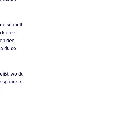
 du schnell
 kleine
von den
da du so
eißt, wo du
mosphäre in
.