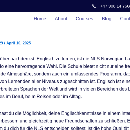
+47 908 14 756
Home
About
Courses
Blog
Cont
29
/
April 10, 2025
über nachdenkst, Englisch zu lernen, ist die NLS Norwegian 
lo eine hervorragende Wahl. Die Schule bietet nicht nur eine fr
nde Atmosphäre, sondern auch ein umfassendes Programm, das
von Lernenden aller Niveaus zugeschnitten ist. Englisch ist ein
rbreiteten Sprachen der Welt und wird in vielen Bereichen des
 es im Beruf, beim Reisen oder im Alltag.
ast du die Möglichkeit, deine Englischkenntnisse in einem inte
rbessern und gleichzeitig neue Freundschaften zu schließen. E
 du dich für die NLS entscheiden solltest, ist die hohe Qualität