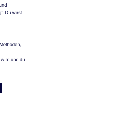
 und
t. Du wirst
 Methoden,
 wird und du
d