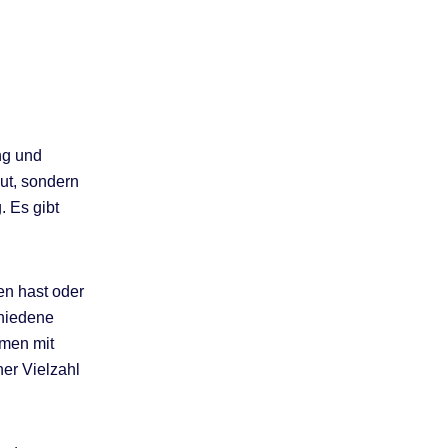
ng und
ut, sondern
. Es gibt
en hast oder
chiedene
rmen mit
er Vielzahl