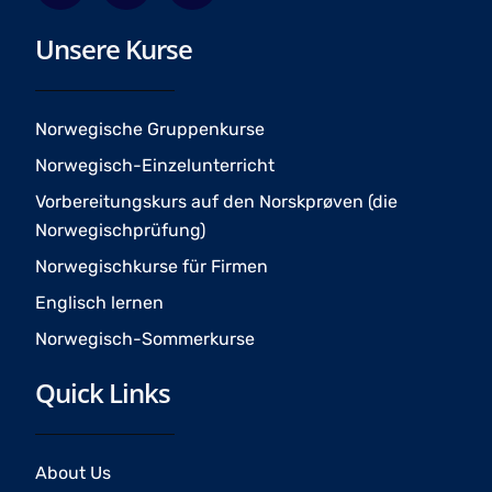
c
s
u
Unsere Kurse
e
t
t
b
a
u
o
g
b
o
r
e
Norwegische Gruppenkurse
k
a
Norwegisch-Einzelunterricht
m
Vorbereitungskurs auf den Norskprøven (die
Norwegischprüfung)
Norwegischkurse für Firmen
Englisch lernen
Norwegisch-Sommerkurse
Quick Links
About Us