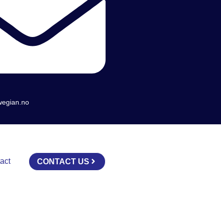
wegian.no
act
CONTACT US