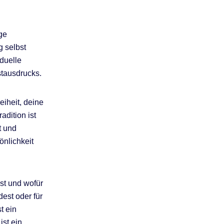
ge
g selbst
iduelle
stausdrucks.
eiheit, deine
dition ist
t und
önlichkeit
st und wofür
dest oder für
t ein
ist ein