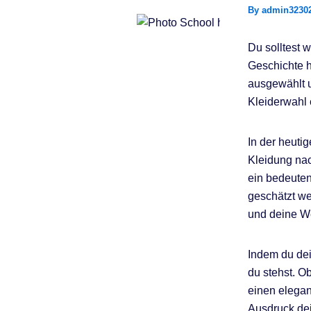
By
admin3230
Du solltest w
Geschichte h
ausgewählt un
Kleiderwahl 
In der heutig
Kleidung nac
ein bedeutend
geschätzt we
und deine W
Indem du dei
du stehst. O
einen elegan
Ausdruck dein