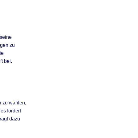
 seine
ngen zu
ie
t bei.
n zu wählen,
es fördert
trägt dazu