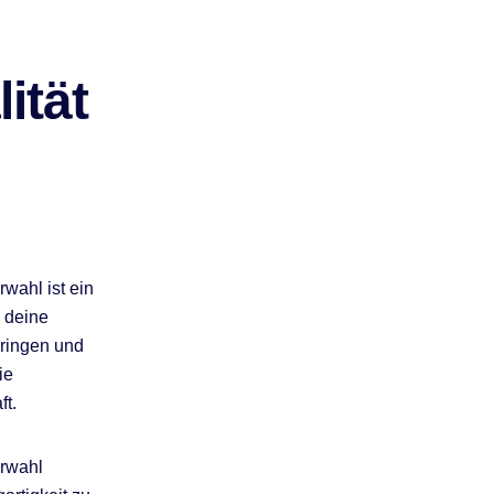
ität
rwahl ist ein
, deine
bringen und
ie
ft.
erwahl