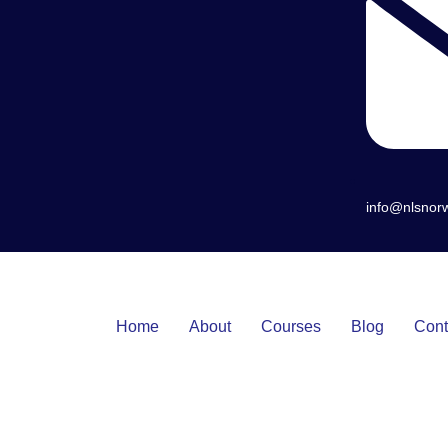
info@nlsnor
Home
About
Courses
Blog
Cont