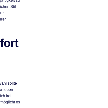
artigkeit zu
ichen Stil
zur
erer
fort
ahl sollte
orlieben
ch frei
rmöglicht es