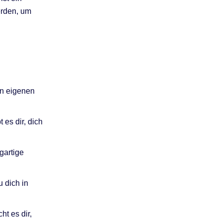
werden, um
en eigenen
 es dir, dich
igartige
u dich in
t es dir,