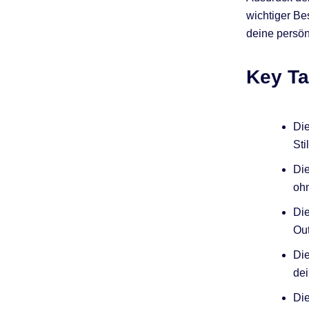
wichtiger Bes
deine persön
Key T
Die
Sti
Die
ohn
Die
Out
Die
dei
Die