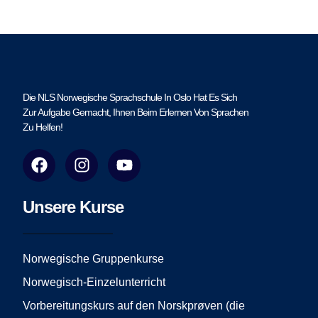
Die NLS Norwegische Sprachschule In Oslo Hat Es Sich
Zur Aufgabe Gemacht, Ihnen Beim Erlernen Von Sprachen
Zu Helfen!
F
I
Y
a
n
o
c
s
u
e
t
t
Unsere Kurse
b
a
u
o
g
b
o
r
e
Norwegische Gruppenkurse
k
a
Norwegisch-Einzelunterricht
m
Vorbereitungskurs auf den Norskprøven (die