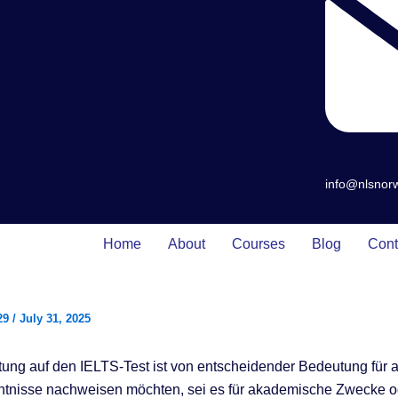
info@nlsnor
Home
About
Courses
Blog
Cont
29
/
July 31, 2025
tung auf den IELTS-Test ist von entscheidender Bedeutung für al
ntnisse nachweisen möchten, sei es für akademische Zwecke o