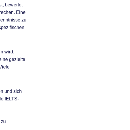
st, bewertet
rechen. Eine
kenntnisse zu
spezifischen
n wird,
ine gezielte
Viele
n und sich
le IELTS-
 zu