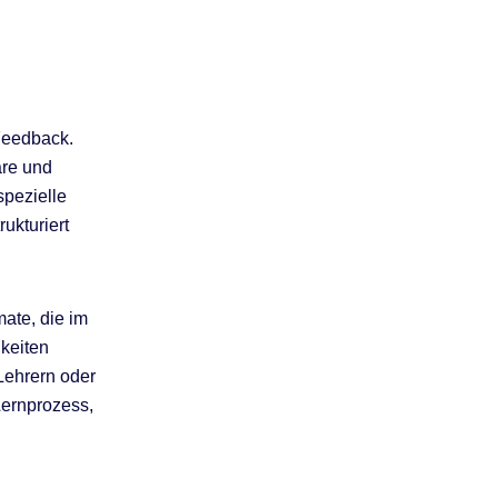
Feedback.
are und
spezielle
ukturiert
ate, die im
gkeiten
Lehrern oder
Lernprozess,