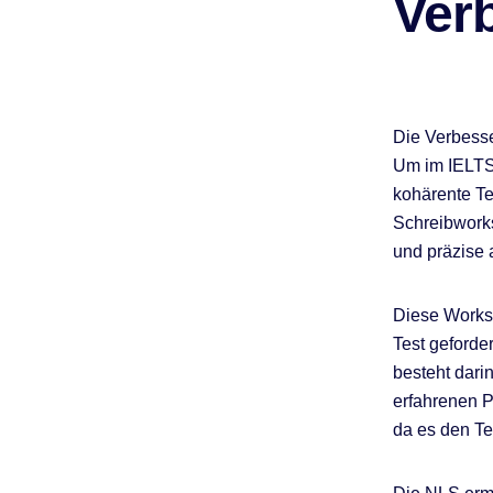
Ver
Die Verbesse
Um im IELTS-
kohärente Te
Schreibworks
und präzise
Diese Worksh
Test geforde
besteht dari
erfahrenen P
da es den Te