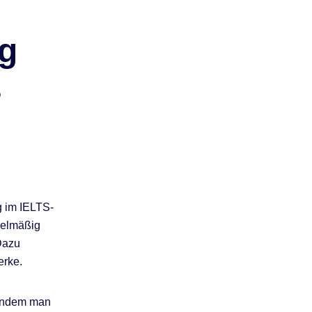
ng
s
g im IELTS-
egelmäßig
 Dazu
erke.
 indem man