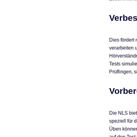
Verbes
Dies fördert
verarbeiten 
Hörverständn
Tests simuli
Prüflingen, 
Vorber
Die NLS biet
speziell für
Üben können 
auf den Test 