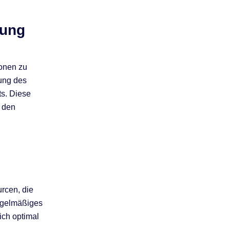
tung
ionen zu
rung des
ts. Diese
n den
rcen, die
regelmäßiges
ich optimal