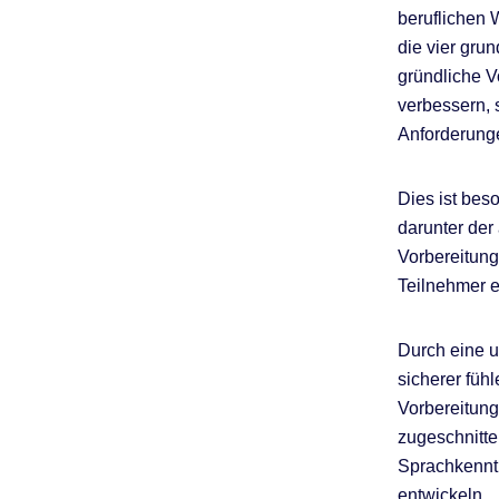
beruflichen 
die vier gru
gründliche V
verbessern, s
Anforderunge
Dies ist bes
darunter der
Vorbereitung
Teilnehmer e
Durch eine u
sicherer füh
Vorbereitung
zugeschnitte
Sprachkenntn
entwickeln.