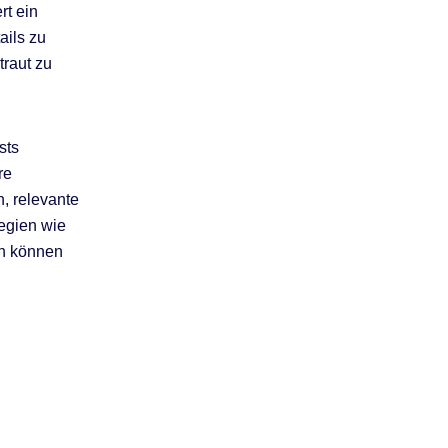
rt ein
ails zu
traut zu
sts
re
, relevante
tegien wie
rn können