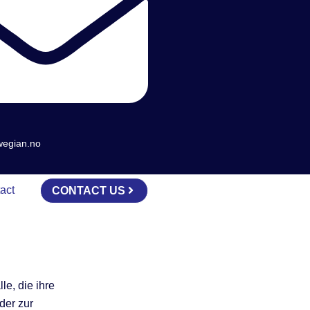
wegian.no
act
CONTACT US
le, die ihre
der zur