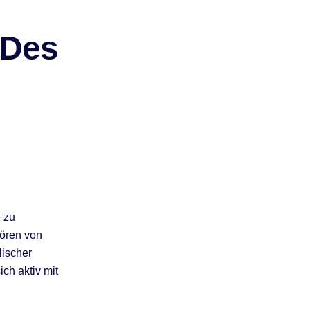
 Des
 zu
Hören von
lischer
ch aktiv mit