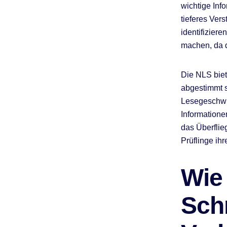
wichtige Inf
tieferes Ver
identifiziere
machen, da d
Die NLS biet
abgestimmt s
Lesegeschwin
Informatione
das Überflie
Prüflinge ihr
Wie
Schr