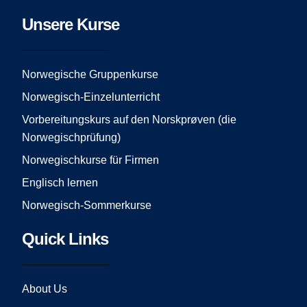
c
s
u
e
t
t
Unsere Kurse
b
a
u
o
g
b
o
r
e
Norwegische Gruppenkurse
k
a
Norwegisch-Einzelunterricht
m
Vorbereitungskurs auf den Norskprøven (die
Norwegischprüfung)
Norwegischkurse für Firmen
Englisch lernen
Norwegisch-Sommerkurse
Quick Links
About Us