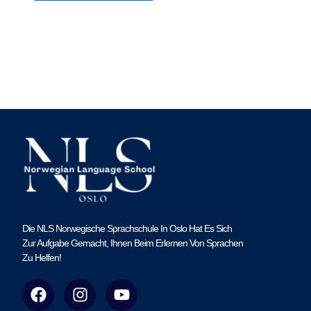
Die NLS Norwegische Sprachschule In Oslo Hat Es Sich
Zur Aufgabe Gemacht, Ihnen Beim Erlernen Von Sprachen
Zu Helfen!
F
I
Y
a
n
o