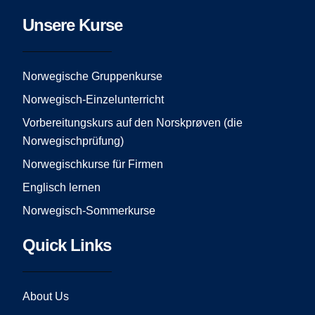
c
s
u
e
t
t
Unsere Kurse
b
a
u
o
g
b
o
r
e
Norwegische Gruppenkurse
k
a
Norwegisch-Einzelunterricht
m
Vorbereitungskurs auf den Norskprøven (die
Norwegischprüfung)
Norwegischkurse für Firmen
Englisch lernen
Norwegisch-Sommerkurse
Quick Links
About Us