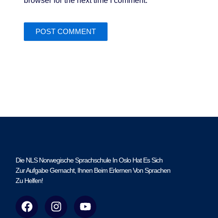
browser for the next time I comment.
Die NLS Norwegische Sprachschule In Oslo Hat Es Sich
Zur Aufgabe Gemacht, Ihnen Beim Erlernen Von Sprachen
Zu Helfen!
F
I
Y
a
n
o