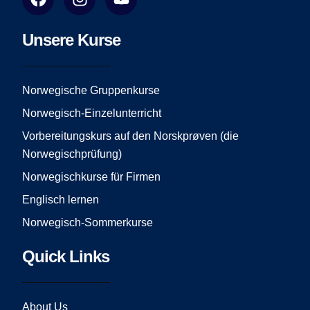
a
n
o
c
s
u
e
t
t
Unsere Kurse
b
a
u
o
g
b
o
r
e
Norwegische Gruppenkurse
k
a
Norwegisch-Einzelunterricht
m
Vorbereitungskurs auf den Norskprøven (die
Norwegischprüfung)
Norwegischkurse für Firmen
Englisch lernen
Norwegisch-Sommerkurse
Quick Links
About Us