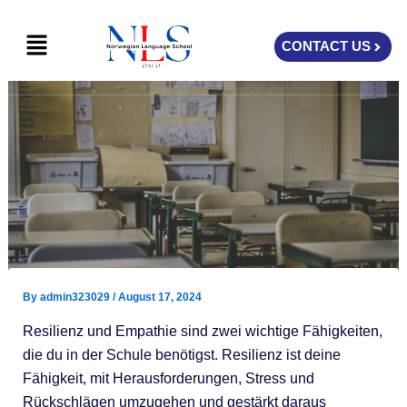
Skip
Menu
to
CONTACT US
content
By
admin323029
/
August 17, 2024
Resilienz und Empathie sind zwei wichtige Fähigkeiten,
die du in der Schule benötigst. Resilienz ist deine
Fähigkeit, mit Herausforderungen, Stress und
Rückschlägen umzugehen und gestärkt daraus