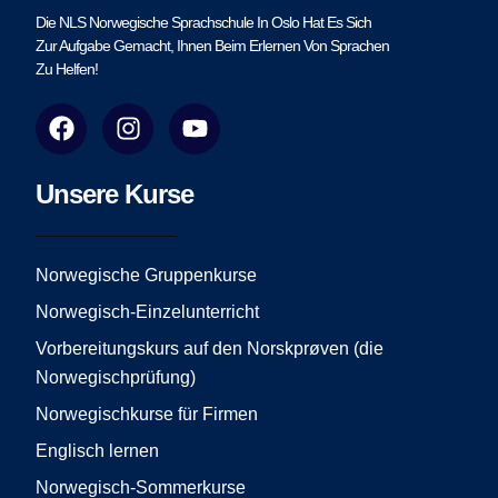
Die NLS Norwegische Sprachschule In Oslo Hat Es Sich
Zur Aufgabe Gemacht, Ihnen Beim Erlernen Von Sprachen
Zu Helfen!
F
I
Y
a
n
o
c
s
u
e
t
t
Unsere Kurse
b
a
u
o
g
b
o
r
e
Norwegische Gruppenkurse
k
a
Norwegisch-Einzelunterricht
m
Vorbereitungskurs auf den Norskprøven (die
Norwegischprüfung)
Norwegischkurse für Firmen
Englisch lernen
Norwegisch-Sommerkurse