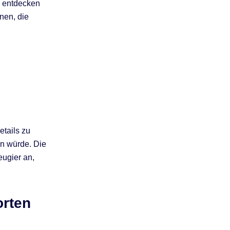
u entdecken
nen, die
tails zu
en würde. Die
eugier an,
orten