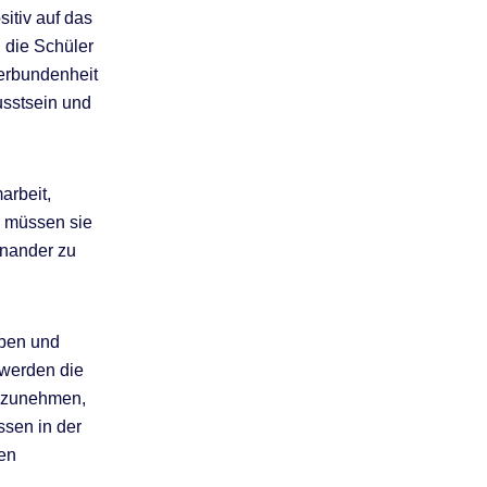
itiv auf das
 die Schüler
Verbundenheit
usstsein und
arbeit,
, müssen sie
inander zu
eben und
 werden die
anzunehmen,
ssen in der
uen