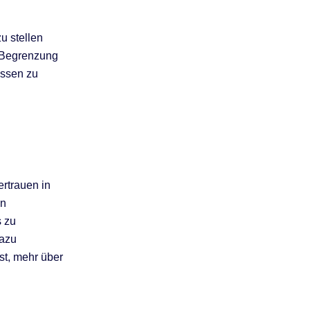
u stellen
e Begrenzung
essen zu
ertrauen in
en
s zu
dazu
st, mehr über