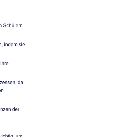
n Schülern
n, indem sie
ihre
ozessen, da
en
enzen der
ichtig, um