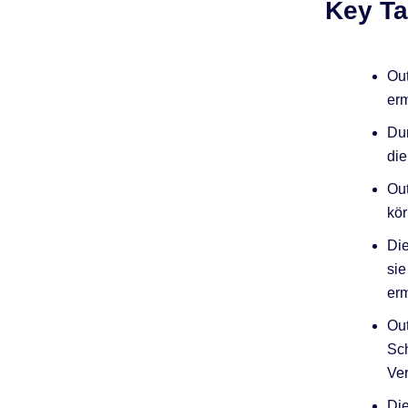
Key T
Out
erm
Dur
die
Out
kör
Die
sie
erm
Out
Sch
Ve
Die