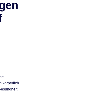
ngen
f
che
h körperlich
 Gesundheit