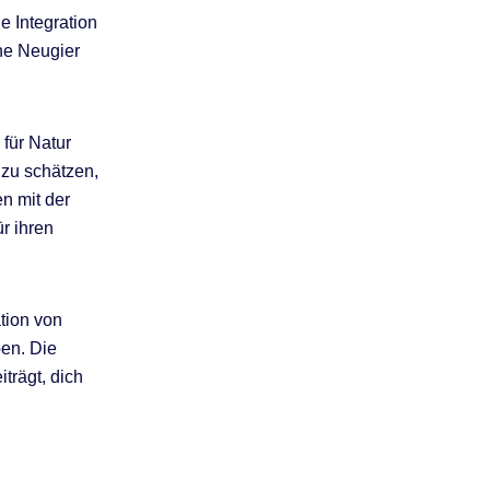
e Integration
ine Neugier
 für Natur
 zu schätzen,
n mit der
r ihren
tion von
ben. Die
trägt, dich