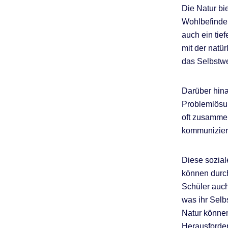
Die Natur bi
Wohlbefinden
auch ein tie
mit der natü
das Selbstwe
Darüber hina
Problemlösu
oft zusammen
kommunizier
Diese sozial
können durch
Schüler auc
was ihr Selb
Natur können
Herausforder