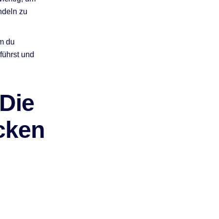
ndeln zu
em du
führst und
 Die
cken