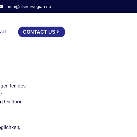
info@nlsnorwegian.no
act
CONTACT US
ger Teil des
e
ig Outdoor-
glichkeit,