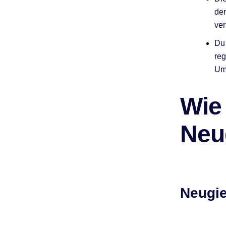
den
ver
Du 
reg
Umw
Wie 
Neu
Neugie