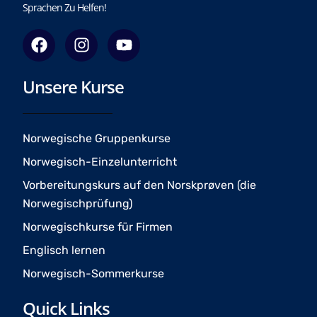
Sprachen Zu Helfen!
F
I
Y
a
n
o
c
s
u
Unsere Kurse
e
t
t
b
a
u
o
g
b
o
r
e
Norwegische Gruppenkurse
k
a
Norwegisch-Einzelunterricht
m
Vorbereitungskurs auf den Norskprøven (die
Norwegischprüfung)
Norwegischkurse für Firmen
Englisch lernen
Norwegisch-Sommerkurse
Quick Links