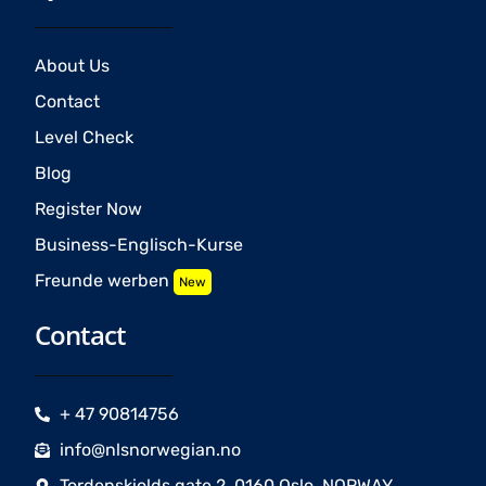
About Us
Contact
Level Check
Blog
Register Now
Business-Englisch-Kurse
Freunde werben
New
Contact
+ 47 90814756
info@nlsnorwegian.no
Tordenskiolds gate 2, 0160 Oslo, NORWAY