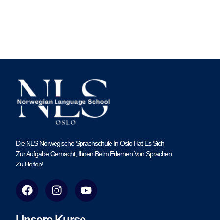
Die NLS Norwegische Sprachschule In Oslo Hat Es Sich
Zur Aufgabe Gemacht, Ihnen Beim Erlernen Von Sprachen
Zu Helfen!
F
I
Y
a
n
o
c
s
u
e
t
t
Unsere Kurse