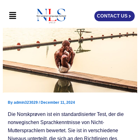
Skip
Menu
to
CONTACT US
content
By
admin323029
/
December 11, 2024
Die Norskprøven ist ein standardisierter Test, der die
norwegischen Sprachkenntnisse von Nicht-
Muttersprachlern bewertet. Sie ist in verschiedene
Niveaus unterteilt, die sich an den Richtlinien des