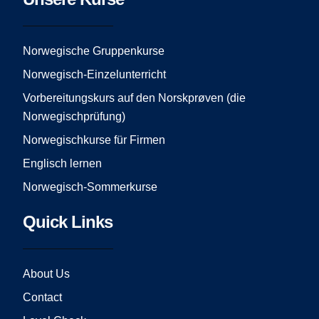
b
a
u
o
g
b
o
r
e
Norwegische Gruppenkurse
k
a
Norwegisch-Einzelunterricht
m
Vorbereitungskurs auf den Norskprøven (die
Norwegischprüfung)
Norwegischkurse für Firmen
Englisch lernen
Norwegisch-Sommerkurse
Quick Links
About Us
Contact