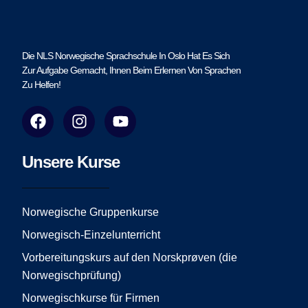
Die NLS Norwegische Sprachschule In Oslo Hat Es Sich
Zur Aufgabe Gemacht, Ihnen Beim Erlernen Von Sprachen
Zu Helfen!
F
I
Y
a
n
o
c
s
u
e
t
t
Unsere Kurse
b
a
u
o
g
b
o
r
e
Norwegische Gruppenkurse
k
a
Norwegisch-Einzelunterricht
m
Vorbereitungskurs auf den Norskprøven (die
Norwegischprüfung)
Norwegischkurse für Firmen