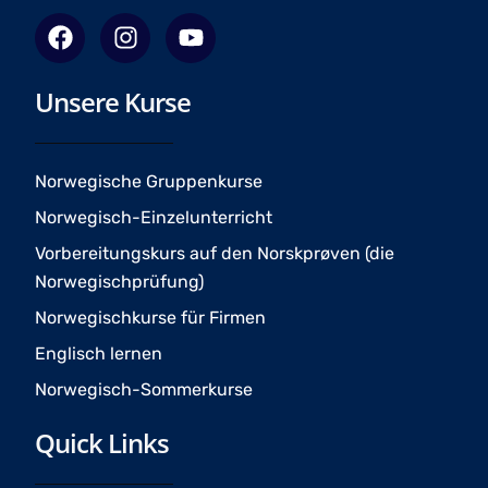
F
I
Y
a
n
o
c
s
u
Unsere Kurse
e
t
t
b
a
u
o
g
b
o
r
e
Norwegische Gruppenkurse
k
a
Norwegisch-Einzelunterricht
m
Vorbereitungskurs auf den Norskprøven (die
Norwegischprüfung)
Norwegischkurse für Firmen
Englisch lernen
Norwegisch-Sommerkurse
Quick Links