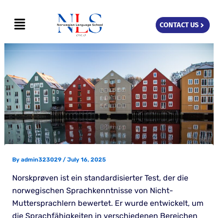
Skip
Menu
to
CONTACT US
content
By
admin323029
/
July 16, 2025
Norskprøven ist ein standardisierter Test, der die
norwegischen Sprachkenntnisse von Nicht-
Muttersprachlern bewertet. Er wurde entwickelt, um
die Sprachfähigkeiten in verschiedenen Bereichen