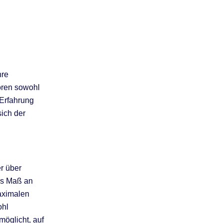
hre
ören sowohl
 Erfahrung
sich der
er über
es Maß an
maximalen
ohl
möglicht, auf