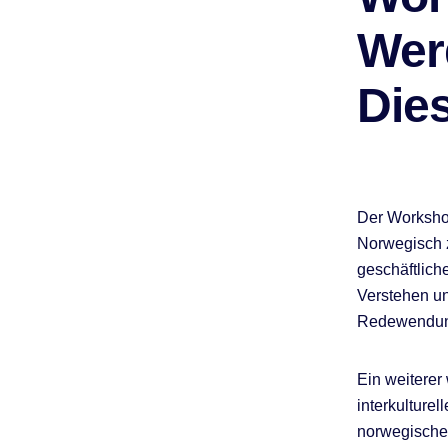
Wer
Die
Der Workshop
Norwegisch z
geschäftlich
Verstehen u
Redewendung
Ein weiterer
interkulture
norwegische 