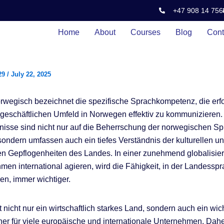
+47 908 14 756
Home
About
Courses
Blog
Cont
29
/
July 22, 2025
wegisch bezeichnet die spezifische Sprachkompetenz, die erford
geschäftlichen Umfeld in Norwegen effektiv zu kommunizieren.
isse sind nicht nur auf die Beherrschung der norwegischen S
sondern umfassen auch ein tiefes Verständnis der kulturellen u
en Gepflogenheiten des Landes. In einer zunehmend globalisiert
men international agieren, wird die Fähigkeit, in der Landessp
n, immer wichtiger.
 nicht nur ein wirtschaftlich starkes Land, sondern auch ein wic
er für viele europäische und internationale Unternehmen. Daher 