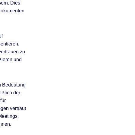
sern. Dies
 Dokumenten
uf
entieren.
vertrauen zu
zieren und
on Bedeutung
eßlich der
für
gen vertraut
Meetings,
nnen.