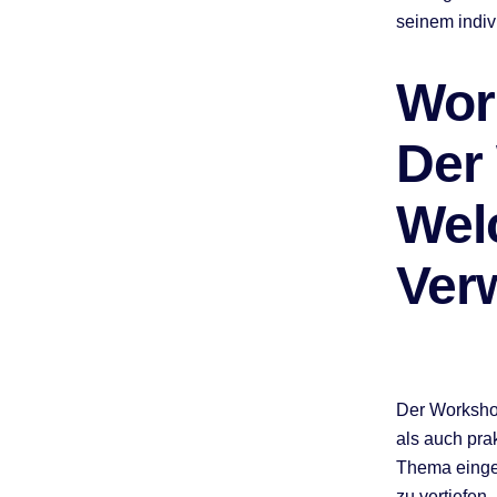
seinem indiv
Wor
Der
Wel
Ver
Der Workshop
als auch pra
Thema eingef
zu vertiefen