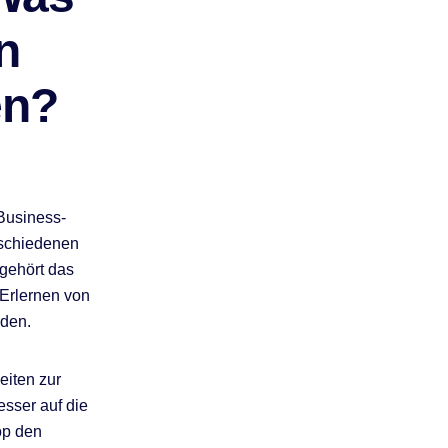
n
en?
 Business-
rschiedenen
gehört das
Erlernen von
den.
eiten zur
esser auf die
op den