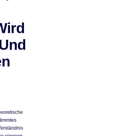
Wird
 Und
en
heoretische
stimmtes
Verständnis
hre eigenen