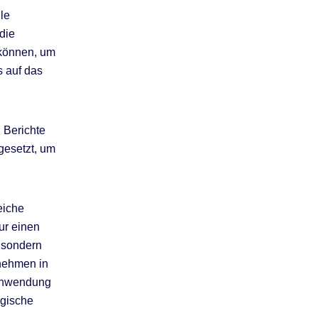
le
die
können, um
s auf das
 Berichte
gesetzt, um
eiche
ur einen
, sondern
rnehmen in
 Anwendung
egische