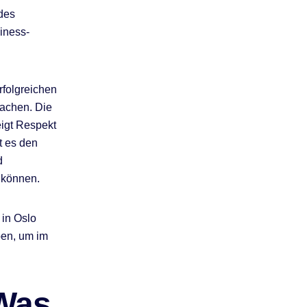
 des
iness-
rfolgreichen
achen. Die
eigt Respekt
t es den
d
 können.
in Oslo
en, um im
 Was