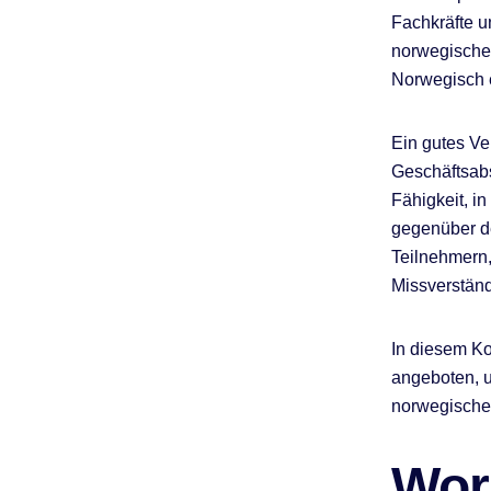
Fachkräfte u
norwegische
Norwegisch e
Ein gutes Ve
Geschäftsab
Fähigkeit, i
gegenüber d
Teilnehmern,
Missverständ
In diesem K
angeboten, 
norwegischen
Wor