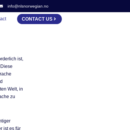
info@nlsnorwegian.no
act
CONTACT US
erlich ist,
 Diese
prache
nd
en Welt, in
rache zu
htiger
ist es für