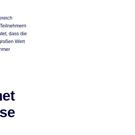
ereich
 Teilnehmern
tet, dass die
 großen Wert
ehmer
et
sse