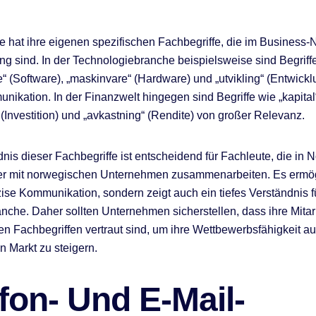
 hat ihre eigenen spezifischen Fachbegriffe, die im Business
g sind. In der Technologiebranche beispielsweise sind Begriff
“ (Software), „maskinvare“ (Hardware) und „utvikling“ (Entwickl
nikation. In der Finanzwelt hingegen sind Begriffe wie „kapital“
 (Investition) und „avkastning“ (Rendite) von großer Relevanz.
nis dieser Fachbegriffe ist entscheidend für Fachleute, die in
der mit norwegischen Unternehmen zusammenarbeiten. Es ermögl
zise Kommunikation, sondern zeigt auch ein tiefes Verständnis f
anche. Daher sollten Unternehmen sicherstellen, dass ihre Mitar
en Fachbegriffen vertraut sind, um ihre Wettbewerbsfähigkeit a
 Markt zu steigern.
fon- Und E-Mail-