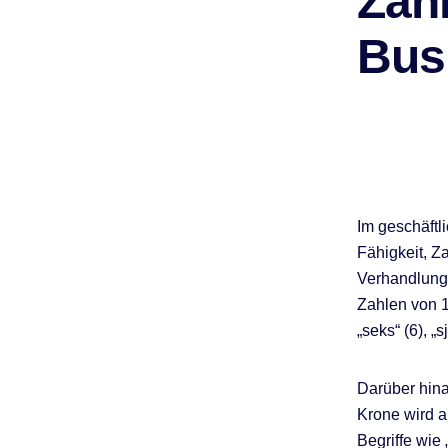
Zah
Bus
Im geschäftl
Fähigkeit, Z
Verhandlung
Zahlen von 1 b
„seks“ (6), „sj
Darüber hina
Krone wird a
Begriffe wie 