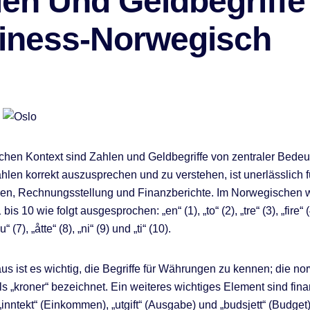
len Und Geldbegriffe
iness-Norwegisch
ichen Kontext sind Zahlen und Geldbegriffe von zentraler Bedeu
ahlen korrekt auszusprechen und zu verstehen, ist unerlässlich f
en, Rechnungsstellung und Finanzberichte. Im Norwegischen 
is 10 wie folgt ausgesprochen: „en“ (1), „to“ (2), „tre“ (3), „fire“ (
u“ (7), „åtte“ (8), „ni“ (9) und „ti“ (10).
us ist es wichtig, die Begriffe für Währungen zu kennen; die n
ls „kroner“ bezeichnet. Ein weiteres wichtiges Element sind fina
„inntekt“ (Einkommen), „utgift“ (Ausgabe) und „budsjett“ (Budget