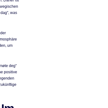
. Daher ist
rwegischen
 dag“, was
 der
Atmosphäre
nden, um
 møte deg“
ne positive
legenden
zukünftige