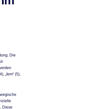
 Im
tung. Die
ür
werden
4), „fem“ (5),
orwegische
nzielle
). Diese