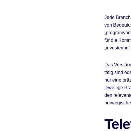
Jede Branche
von Bedeutun
„programvare
für die Kommu
„investering“
Das Verständ
tätig sind o
nur eine prä
jeweilige Br
den relevant
norwegischen
Tele