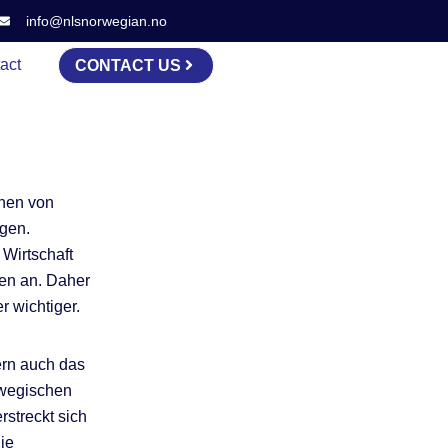
info@nlsnorwegian.no
act
CONTACT US
chen von
ngen.
Wirtschaft
ren an. Daher
r wichtiger.
ern auch das
orwegischen
streckt sich
ie