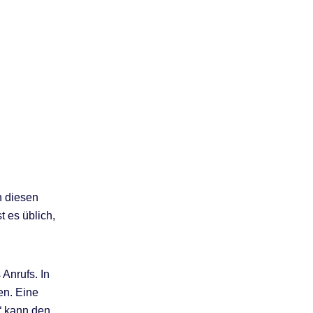
n diesen
 es üblich,
 Anrufs. In
en. Eine
“ kann den