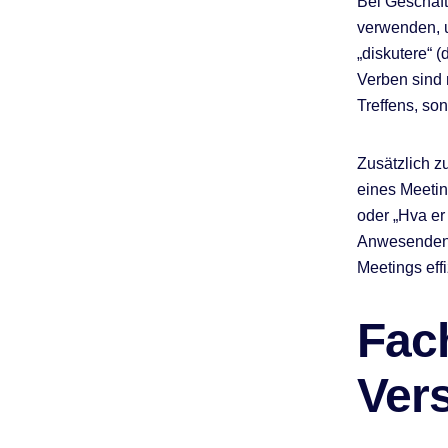
Bei Geschäft
verwenden, u
„diskutere“ (
Verben sind 
Treffens, so
Zusätzlich z
eines Meetin
oder „Hva er
Anwesenden.
Meetings eff
Fach
Ver