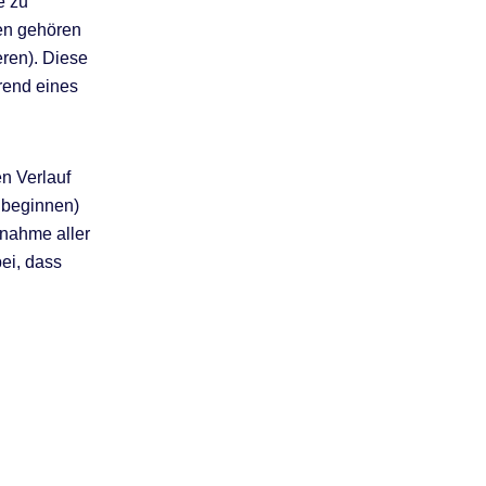
e zu
en gehören
eren). Diese
rend eines
n Verlauf
 beginnen)
lnahme aller
ei, dass