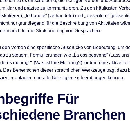
streffen ist es entscheidend, die richtigen Verben und Ausdrück
m klar und präzise zu kommunizieren. Zu den häufigsten Verb
diskutieren), „forhandle“ (verhandeln) und „presentere“ (präsenti
nicht nur grundlegend für die Beschreibung von Aktivitäten wäh
ndern auch für die Strukturierung von Gesprächen.
u den Verben sind spezifische Ausdrücke von Bedeutung, um de
gs zu steuern. Formulierungen wie „La oss begynne“ (Lass uns
 deres mening?“ (Was ist Ihre Meinung?) fördern eine aktive Tei
 Das Beherrschen dieser sprachlichen Werkzeuge trägt dazu b
izienter ablaufen und alle Beteiligten sich einbringen können.
begriffe Für
schiedene Branchen