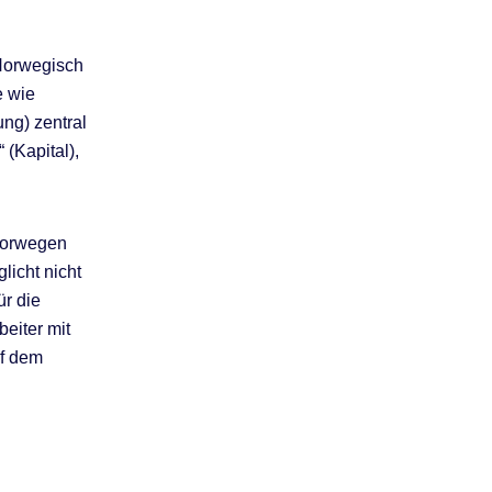
-Norwegisch
e wie
ung) zentral
 (Kapital),
 Norwegen
icht nicht
ür die
beiter mit
uf dem