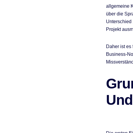
allgemeine K
über die Spr
Unterschied 
Projekt aus
Daher ist es
Business-No
Missverstän
Gru
Und