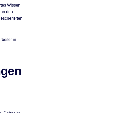
rtes Wissen
ann den
escheiterten
rbeiter in
ngen