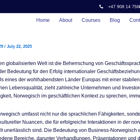
+47 908 14 756
Home
About
Courses
Blog
Cont
29
/
July 22, 2025
gen globalisierten Welt ist die Beherrschung von Geschäftsspra
er Bedeutung für den Erfolg internationaler Geschäftsbeziehu
s eines der wohlhabendsten Länder Europas mit einer stabilen 
hen Lebensqualität, zieht zahlreiche Unternehmen und Investo
igkeit, Norwegisch im geschäftlichen Kontext zu sprechen, imme
wegisch umfasst nicht nur die sprachlichen Fähigkeiten, sond
kultureller Nuancen, die für erfolgreiche Interaktionen in der n
t unerlässlich sind. Die Bedeutung von Business-Norwegisch er
edene Bereiche, darunter Verhandlungen, Präsentationen und d