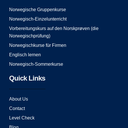
o
g
b
o
r
e
Norwegische Gruppenkurse
k
a
Norwegisch-Einzelunterricht
m
Vorbereitungskurs auf den Norskprøven (die
Norwegischprüfung)
Norwegischkurse für Firmen
Englisch lernen
Norwegisch-Sommerkurse
Quick Links
About Us
Contact
Level Check
Blog