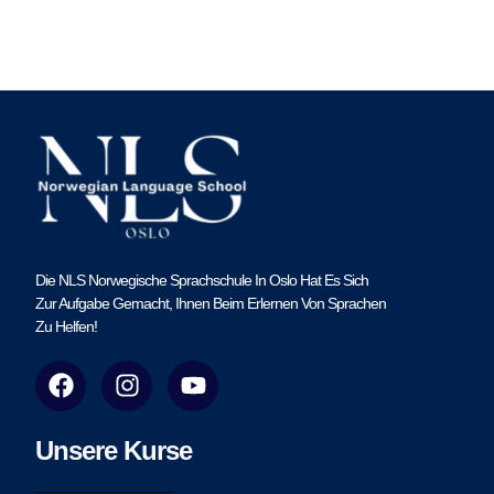
Die NLS Norwegische Sprachschule In Oslo Hat Es Sich
Zur Aufgabe Gemacht, Ihnen Beim Erlernen Von Sprachen
Zu Helfen!
F
I
Y
a
n
o
c
s
u
e
t
t
Unsere Kurse
b
a
u