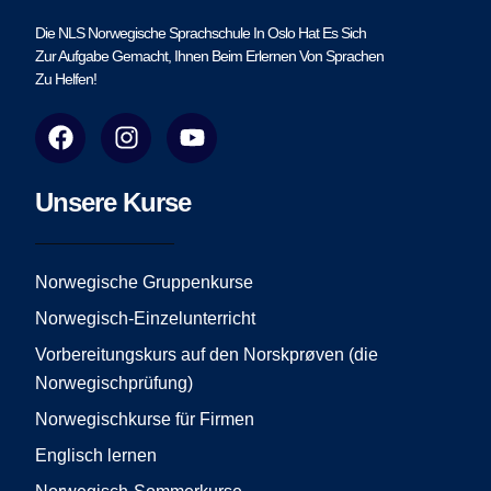
Die NLS Norwegische Sprachschule In Oslo Hat Es Sich
Zur Aufgabe Gemacht, Ihnen Beim Erlernen Von Sprachen
Zu Helfen!
F
I
Y
a
n
o
c
s
u
e
t
t
Unsere Kurse
b
a
u
o
g
b
o
r
e
Norwegische Gruppenkurse
k
a
Norwegisch-Einzelunterricht
m
Vorbereitungskurs auf den Norskprøven (die
Norwegischprüfung)
Norwegischkurse für Firmen
Englisch lernen