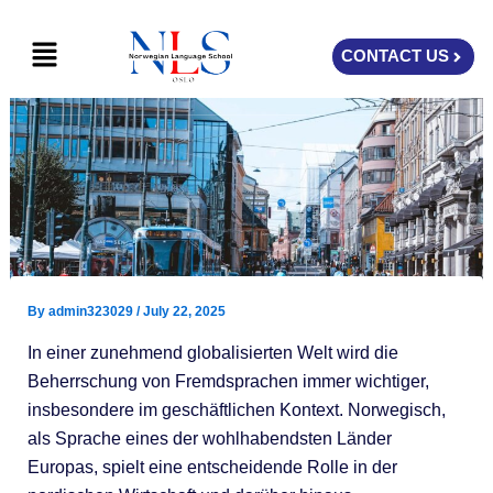
Skip
Menu
to
CONTACT US
content
By
admin323029
/
July 22, 2025
In einer zunehmend globalisierten Welt wird die
Beherrschung von Fremdsprachen immer wichtiger,
insbesondere im geschäftlichen Kontext. Norwegisch,
als Sprache eines der wohlhabendsten Länder
Europas, spielt eine entscheidende Rolle in der