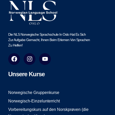
Die NLS Norwegische Sprachschule In Oslo Hat Es Sich
Zur Aufgabe Gemacht, Ihnen Beim Erlernen Von Sprachen
Zu Helfen!
F
I
Y
a
n
o
c
s
u
e
t
t
Unsere Kurse
b
a
u
o
g
b
o
r
e
Norwegische Gruppenkurse
k
a
Norwegisch-Einzelunterricht
m
Vorbereitungskurs auf den Norskprøven (die