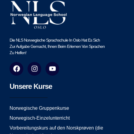
Die NLS Norwegische Sprachschule In Oslo Hat Es Sich
Zur Aufgabe Gemacht, Ihnen Beim Erlernen Von Sprachen
Zu Helfen!
F
I
Y
a
n
o
c
s
u
e
t
t
Unsere Kurse
b
a
u
o
g
b
o
r
e
Norwegische Gruppenkurse
k
a
Norwegisch-Einzelunterricht
m
Vorbereitungskurs auf den Norskprøven (die