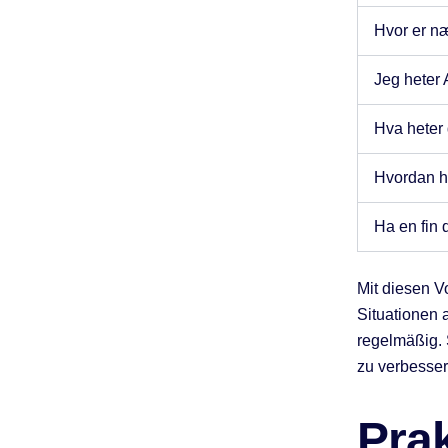
Hvor er n
Jeg heter
Hva heter
Hvordan h
Ha en fin 
Mit diesen V
Situationen 
regelmäßig. 
zu verbesser
Pra