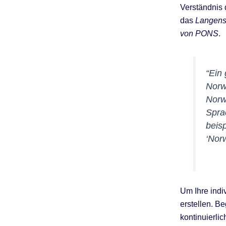
Verständnis 
das
Langens
von PONS
.
“Ein
Norw
Norw
Spra
beis
‘Nor
Um Ihre indi
erstellen. B
kontinuierli