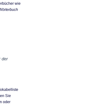
erbücher wie
Wörterbuch
 der
okabelliste
gen Sie
en oder