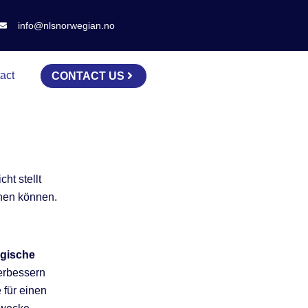
info@nlsnorwegian.no
act
CONTACT US
ht stellt
rnen können.
gische
erbessern
 für einen