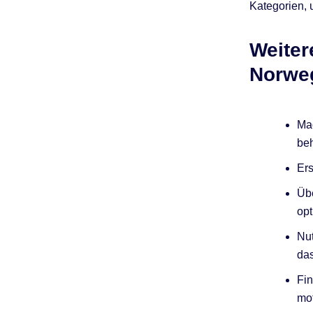
Kategorien, 
Weiter
Norwe
Mac
beh
Ers
Übe
opt
Nu
das
Fin
mo