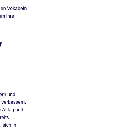
hen Vokabeln
um Ihre
y
ern und
 verbessern.
 Alltag und
reits
 sich in