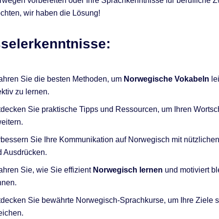
rwegen vorbereiten oder Ihre Sprachkenntnisse für berufliche 
chten, wir haben die Lösung!
selerkenntnisse:
ahren Sie die besten Methoden, um
Norwegische Vokabeln
le
ektiv zu lernen.
decken Sie praktische Tipps und Ressourcen, um Ihren Wortsc
eitern.
bessern Sie Ihre Kommunikation auf Norwegisch mit nützliche
d Ausdrücken.
ahren Sie, wie Sie effizient
Norwegisch lernen
und motiviert b
nnen.
decken Sie bewährte Norwegisch-Sprachkurse, um Ihre Ziele s
eichen.