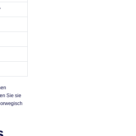
?
hen
en Sie sie
 Norwegisch
s