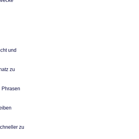
Zwecke
icht und
hatz zu
n Phrasen
leiben
chneller zu