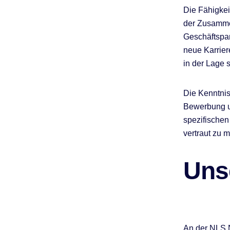
Die Fähigkei
der Zusammen
Geschäftspar
neue Karrier
in der Lage 
Die Kenntnis
Bewerbung un
spezifische
vertraut zu 
Uns
An der NLS N