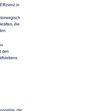
Effizienz in
-Norwegisch
räften, die
den.
en
t den
äftslebens
osophie, die