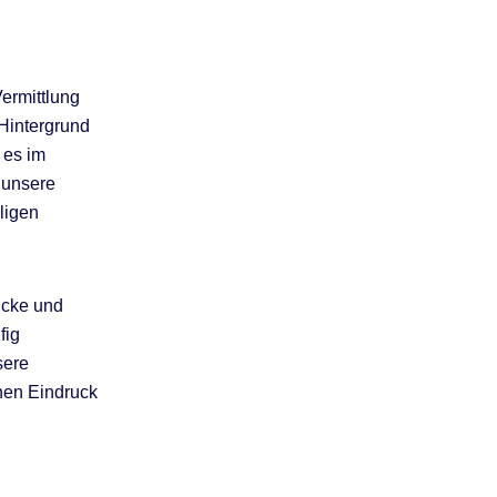
ermittlung
Hintergrund
 es im
 unsere
ligen
ücke und
fig
sere
hen Eindruck