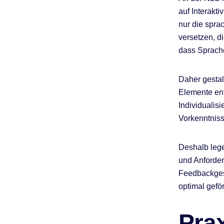
auf Interakti
nur die spra
versetzen, d
dass Sprache
Daher gestal
Elemente ent
Individualis
Vorkenntniss
Deshalb lege
und Anforde
Feedbackgesp
optimal geför
Prax