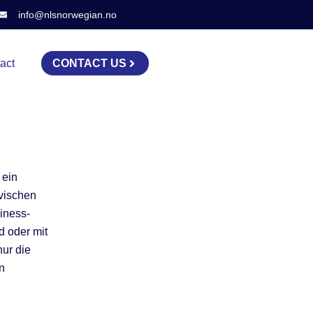
info@nlsnorwegian.no
act
CONTACT US
 ein
avischen
iness-
d oder mit
nur die
n