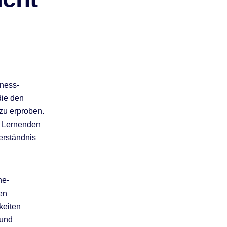
iness-
die den
zu erproben.
e Lernenden
erständnis
ne-
en
keiten
 und