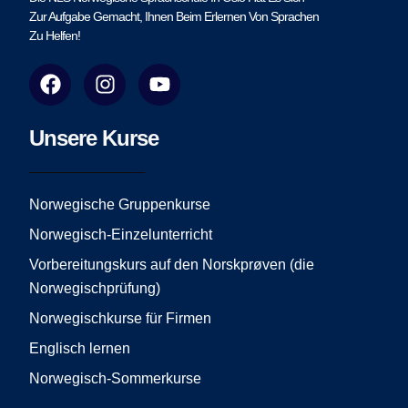
Zur Aufgabe Gemacht, Ihnen Beim Erlernen Von Sprachen
Zu Helfen!
F
I
Y
a
n
o
c
s
u
e
t
t
Unsere Kurse
b
a
u
o
g
b
o
r
e
Norwegische Gruppenkurse
k
a
Norwegisch-Einzelunterricht
m
Vorbereitungskurs auf den Norskprøven (die
Norwegischprüfung)
Norwegischkurse für Firmen
Englisch lernen
Norwegisch-Sommerkurse