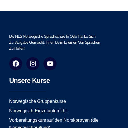
Die NLS Norwegische Sprachschule In Oslo Hat Es Sich
Zur Aufgabe Gemacht, Ihnen Beim Erlernen Von Sprachen
Zu Helfen!
F
I
Y
a
n
o
c
s
u
e
t
t
Unsere Kurse
b
a
u
o
g
b
o
r
e
Norwegische Gruppenkurse
k
a
Norwegisch-Einzelunterricht
m
Vorbereitungskurs auf den Norskprøven (die
Norwegischprüfung)